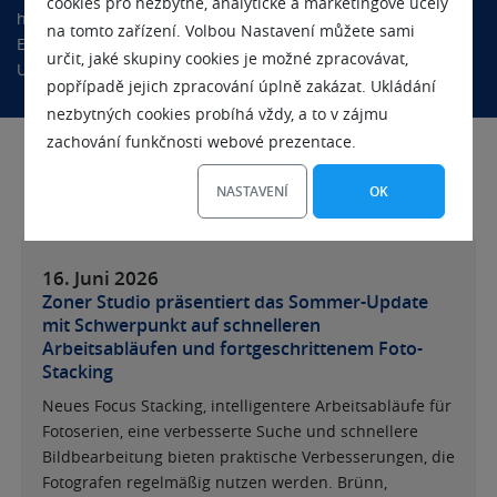
cookies pro nezbytné, analytické a marketingové účely
haben wir insgesamt in der Firma. Sie kümmern sich um die
na tomto zařízení. Volbou Nastavení můžete sami
Entwicklung, das Marketing, den Handel und die
určit, jaké skupiny cookies je možné zpracovávat,
Unterstützung.
popřípadě jejich zpracování úplně zakázat. Ukládání
nezbytných cookies probíhá vždy, a to v zájmu
zachování funkčnosti webové prezentace.
NASTAVENÍ
OK
HIER FINDEN SIE DIE GRUNDLEGENDSTEN:
16. Juni
2026
Zoner Studio präsentiert das Sommer-Update
mit Schwerpunkt auf schnelleren
Arbeitsabläufen und fortgeschrittenem Foto-
Stacking
Neues Focus Stacking, intelligentere Arbeitsabläufe für
Fotoserien, eine verbesserte Suche und schnellere
Bildbearbeitung bieten praktische Verbesserungen, die
Fotografen regelmäßig nutzen werden. Brünn,