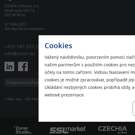
ZONER software, a.s.
Nové sady 583/18
602 00 Brno
© 1996-2022
Alle Rechte vorbehalten
Cookies
+420 543 257 244
info@zoner.eu
Vážený návštěvníku, potvrzením pomocí tlač
našim partnerům s použitím cookies pro nez
účely na tomto zařízení. Volbou Nastavení mů
cookies je možné zpracovávat, popřípadě jej
fotografische software
internetdienste
online-sicherheit
verlag
Ukládání nezbytných cookies probíhá vždy, a
webové prezentace.
über uns
für medien
für investoren