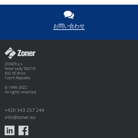
お問い合わせ
ZONER a.s.
Nove sady 583/18
602 00 Brno
Czech Republic
© 1996-2022
All rights reserved.
+420 543 257 244
info@zoner.eu