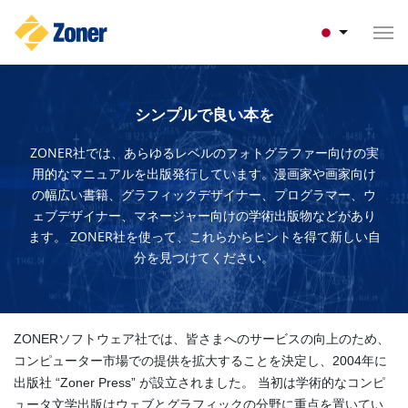
シンプルで良い本を
ZONER社では、あらゆるレベルのフォトグラファー向けの実
用的なマニュアルを出版発行しています。漫画家や画家向け
の幅広い書籍、グラフィックデザイナー、プログラマー、ウ
ェブデザイナー、マネージャー向けの学術出版物などがあり
ます。 ZONER社を使って、これらからヒントを得て新しい自
分を見つけてください。
ZONERソフトウェア社では、皆さまへのサービスの向上のため、
コンピューター市場での提供を拡大することを決定し、2004年に
出版社 “Zoner Press” が設立されました。 当初は学術的なコンピ
ュータ文学出版はウェブとグラフィックの分野に重点を置いてい