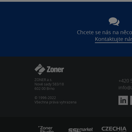
Chcete se nás na něco
Kontaktujte ná
ZONER a.s.
+420 
Nové sady 583/18
info@
602 00 Brno
© 1996-2022
Všechna práva vyhrazena