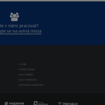
te s námi pracovat?
jte se na volná místa
o nás
volná místa
pro média
pro investory
ochrana soukromí