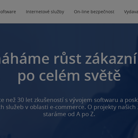
software
Internetové služby
On-line bezpečnost
Vydava
áháme růst zákazn
po celém světě
e než 30 let zkušeností s vývojem softwaru a pos
h služeb v oblasti e-commerce. O projekty našich
staráme od A po Z.