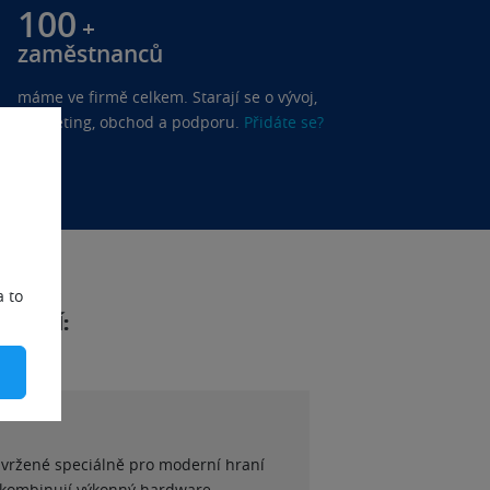
100
+
zaměstnanců
máme ve firmě celkem. Starají se o vývoj,
marketing, obchod a podporu.
Přidáte se?
a to
DNĚJŠÍ:
avržené speciálně pro moderní hraní
 kombinují výkonný hardware,