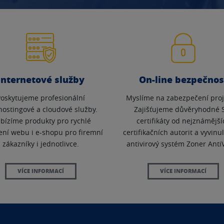
Internetové služby
On-line bezpečnos
Poskytujeme profesionální
Myslíme na zabezpečení proj
ostingové a cloudové služby.
Zajišťujeme důvěryhodné 
bízíme produkty pro rychlé
certifikáty od nejznámější
ení webu i e-shopu pro firemní
certifikačních autorit a vyvinu
zákazníky i jednotlivce.
antivirový systém Zoner AntiV
VÍCE INFORMACÍ
VÍCE INFORMACÍ