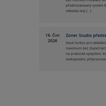
předinstalovaný systém B
několika lety […]
16. Čvn
Zoner Studio předsta
2026
Nové funkce pro skládání 
maximum bez zbytečných k
na praktická vylepšení, k
seskupování, přepracova