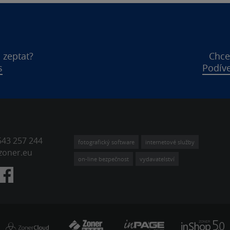
 zeptat?
Chce
s
Podíve
543 257 244
fotografický software
internetové služby
zoner.eu
on-line bezpečnost
vydavatelství