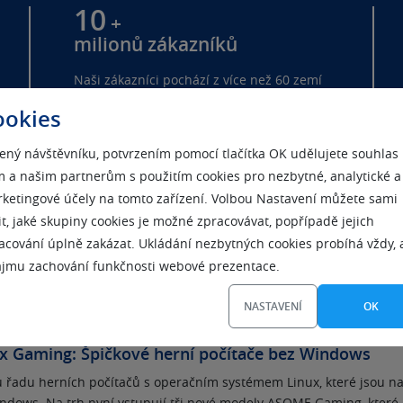
10
+
milionů zákazníků
Naši zákazníci pochází z více než 60 zemí
Evropy, Ameriky a Asie.
ookies
ený návštěvníku, potvrzením pomocí tlačítka OK udělujete souhlas
 a našim partnerům s použitím cookies pro nezbytné, analytické a
ketingové účely na tomto zařízení. Volbou Nastavení můžete sami
it, jaké skupiny cookies je možné zpracovávat, popřípadě jejich
acování úplně zakázat. Ukládání nezbytných cookies probíhá vždy, 
SE POŘÁD NĚCO DĚJE. TADY NAJDETE TO NEJZÁSA
ájmu zachování funkčnosti webové prezentace.
NASTAVENÍ
OK
x Gaming: Špičkové herní počítače bez Windows
 řadu herních počítačů s operačním systémem Linux, které jsou n
indows. Na trh nyní vstupují tři nové modely ASOME Gaming, které