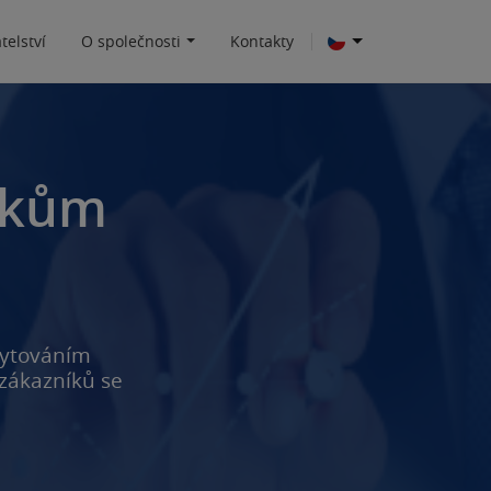
telství
O společnosti
Kontakty
íkům
kytováním
 zákazníků se