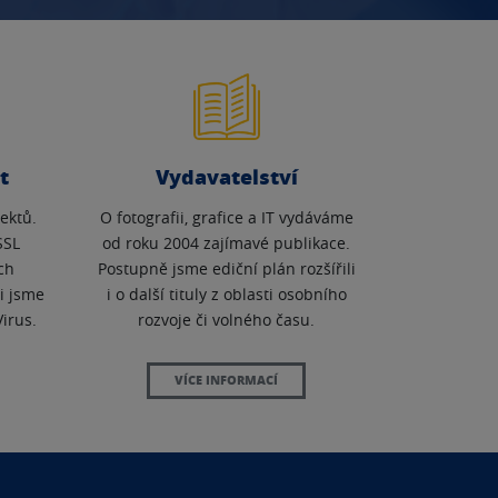
t
Vydavatelství
ektů.
O fotografii, grafice a IT vydáváme
SSL
od roku 2004 zajímavé publikace.
ch
Postupně jsme ediční plán rozšířili
li jsme
i o další tituly z oblasti osobního
irus.
rozvoje či volného času.
VÍCE INFORMACÍ