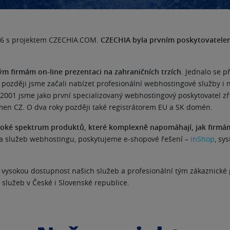
996 s projektem CZECHIA.COM.
CZECHIA byla prvním poskytovatelem
 firmám on-line prezentaci na zahraničních trzích
. Jednalo se 
později jsme začali nabízet profesionální webhostingové služby i n
e 2001 jsme jako první specializovaný webhostingový poskytovatel zř
men CZ. O dva roky později také registrátorem EU a SK domén.
roké spektrum produktů, které komplexně napomáhají, jak firmám
 a služeb webhostingu, poskytujeme e-shopové řešení –
inShop
, sy
ují vysokou dostupnost našich služeb a profesionální tým zákaznick
služeb v České i Slovenské republice.