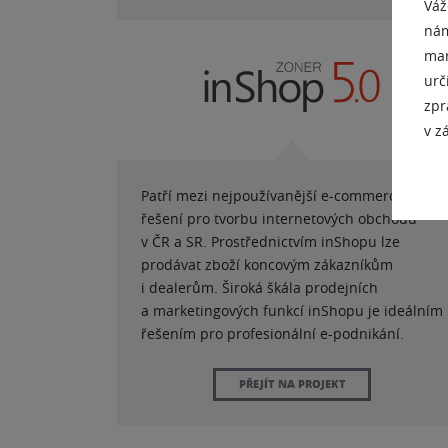
Váž
nám
mar
urč
zpr
v z
Patří mezi nejpoužívanější e-commerce
řešení pro tvorbu internetových obchodů
v ČR a SR. Prostřednictvím inShopu lze
prodávat zboží koncovým zákazníkům
i dealerům. Široká škála prodejních
a marketingových funkcí inShopu je ideálním
řešením pro profesionální e-podnikání.
PŘEJÍT NA PROJEKT