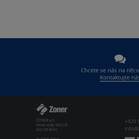
Chcete se nás na něco
Kontaktujte ná
ZONER a.s.
+420 
Nové sady 583/18
info@
602 00 Brno