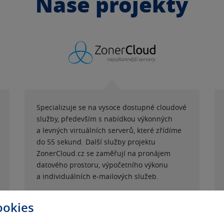
Naše projekty
Specializuje se na vysoce dostupné cloudové
služby, především s nabídkou výkonných
a levných virtuálních serverů, které zřídíme
do 55 sekund. Další služby projektu
ZonerCloud.cz se zaměřují na pronájem
datového prostoru, výpočetního výkonu
a individuálních e-mailových služeb.
ookies
PŘEJÍT NA PROJEKT