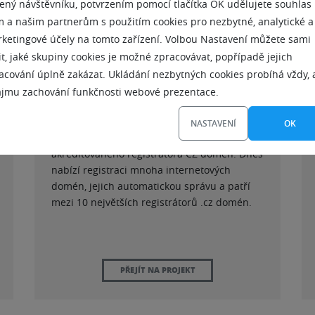
ený návštěvníku, potvrzením pomocí tlačítka OK udělujete souhlas
 a našim partnerům s použitím cookies pro nezbytné, analytické a
ketingové účely na tomto zařízení. Volbou Nastavení můžete sami
it, jaké skupiny cookies je možné zpracovávat, popřípadě jejich
acování úplně zakázat. Ukládání nezbytných cookies probíhá vždy, 
ájmu zachování funkčnosti webové prezentace.
NASTAVENÍ
OK
Vznikla v roce 2003 po úspěšném zisku
akreditovaného registrátora CZ domén. Dnes
nabízí registraci mnoha internetových
domén, jejich automatickou správu a patří
mezi 10 největších registrátorů .cz domén.
PŘEJÍT NA PROJEKT