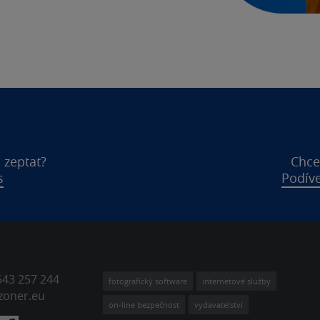
 zeptat?
Chce
s
Podíve
543 257 244
fotografický software
internetové služby
zoner.eu
on-line bezpečnost
vydavatelství