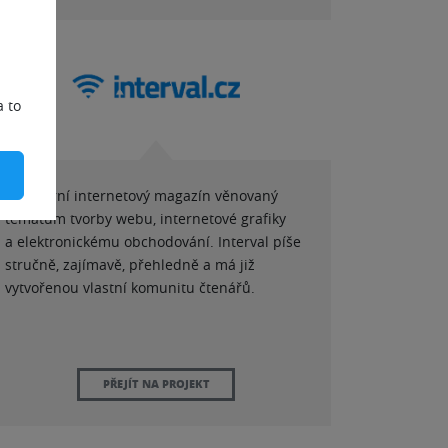
a to
Populární internetový magazín věnovaný
tématům tvorby webu, internetové grafiky
a elektronickému obchodování. Interval píše
stručně, zajímavě, přehledně a má již
vytvořenou vlastní komunitu čtenářů.
PŘEJÍT NA PROJEKT