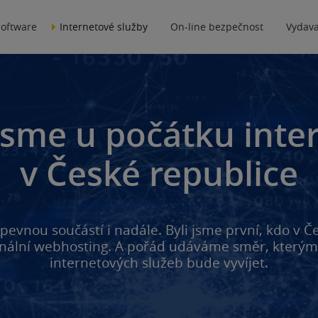
software
Internetové služby
On-line bezpečnost
Vydava
 jsme u počátku inte
v České republice
pevnou součástí i nadále. Byli jsme první, kdo v Č
onální webhosting. A pořád udáváme směr, kterým
internetových služeb bude vyvíjet.