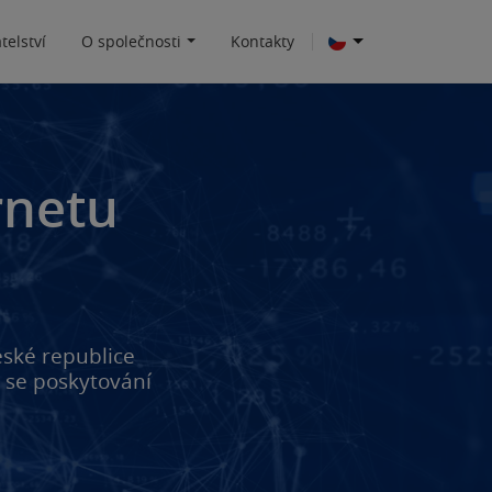
telství
O společnosti
Kontakty
rnetu
eské republice
 se poskytování