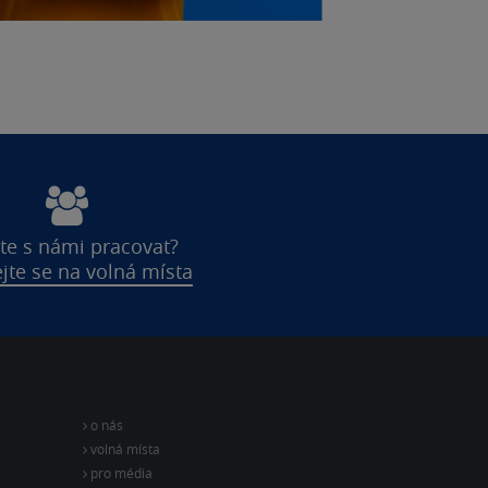
te s námi pracovat?
jte se na volná místa
o nás
volná místa
pro média