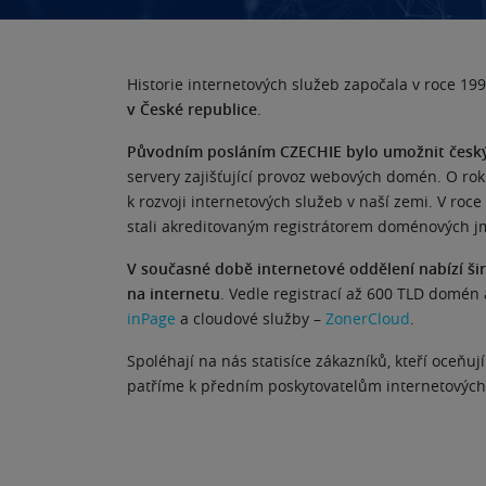
Historie internetových služeb započala v roce 1
v České republice
.
Původním posláním CZECHIE bylo umožnit českým
servery zajišťující provoz webových domén. O rok 
k rozvoji internetových služeb v naší zemi. V roc
stali akreditovaným registrátorem doménových j
V současné době internetové oddělení nabízí ši
na internetu
. Vedle registrací až 600 TLD domén
inPage
a cloudové služby –
ZonerCloud
.
Spoléhají na nás statisíce zákazníků, kteří oceň
patříme k předním poskytovatelům internetových 