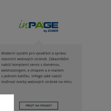
Moderní systém pro vytváření a správu
vlastních webových stránek. Zákazníkům
nabízí kompletní servis s doménou,
webhostingem, e-shopem a e-mailem
v jednom balíčku. InPage také nabízí
možnost tvorby webových stránek na míru.
PŘEJÍT NA PROJEKT