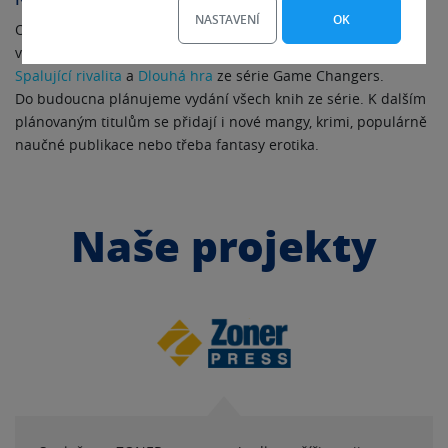
NASTAVENÍ
OK
Od roku 2025 jsme rozšířili nabídku o
žánr LGBT romance
,
ve kterém jsme zatím vydali dva velmi populární bestsellery
Spalující rivalita
a
Dlouhá hra
ze série Game Changers.
Do budoucna plánujeme vydání všech knih ze série. K dalším
plánovaným titulům se přidají i nové mangy, krimi, populárně
naučné publikace nebo třeba fantasy erotika.
Naše projekty