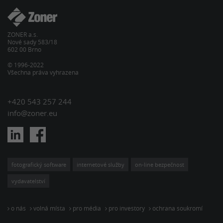
ZONER a.s.
Nové sady 583/18
602 00 Brno
© 1996-2022
Všechna práva vyhrazena
+420 543 257 244
info@zoner.eu
fotografický software
internetové služby
on-line bezpečnost
vydavatelství
o nás
volná místa
pro média
pro investory
ochrana soukromí