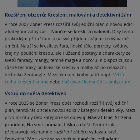
Rozšíření obzorů: Kreslení, malování a detektivní žánr
V roce 2007 Zoner Press rozšířil svůj ediční plán o novou edici
v kategorii volný čas –
Naučte se kreslit a malovat.
Díky těmto
praktickým příručkám si na své přijdou i zájemci o výtvarné
umění. Naučí se kreslit zvířata, lidské tělo, portréty, květiny,
krajiny, pouliční kresbu, ale i úžasné postavy a charaktery ze
světů fantasy, mangy, temné magie a hororu. K dispozici jsou
různé techniky, od klasické kresby a malby až po relaxační
techniku Zentangle. Mezi aktuální knihy patří např.
Velká
kniha kreslení anime
nebo
Háčkovaní kamarádi – amigurumi
.
Vstup do světa detektivek
V roce 2025 se Zoner Press opět rozhodl rozšířil svůj ediční
plán, tentokrát o zcela novou edici v kategorii
detektivky.
Mezi
prvními tituly této kategorie se objevují
Návrat Ellie, Stržená
proudem, Na smrt pomalu, Liška
a další. Tento krok
představuje významné rozšíření záběru vydavatelství.
Detektivní žánr, který se vyznačuje
napětím, záhadami