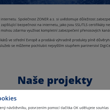
 internetu. Společnost ZONER a.s. si uvědomuje důležitost zabezp
zajišťující bezpečnost na internetu, jako jsou SSL/TLS certifikáty 
mohou zdarma využívat kompletní zabezpečení přenosových kanálů
ifikátů ve střední Evropě a prodává výhradně produkty plně důvěryh
 služeb se můžeme pochlubit nejvyšším stupňem partnerství DigiCert
Naše projekty
ookies
ený návštěvníku, potvrzením pomocí tlačítka OK udělujete souhlas