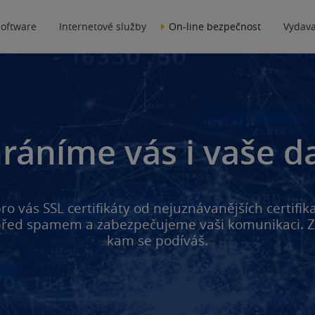
software
Internetové služby
On-line bezpečnost
Vydava
ráníme vás i vaše d
ro vás SSL certifikáty od nejuznávanějších certifika
před spamem a zabezpečujeme vaši komunikaci. Z
kam se podíváš.