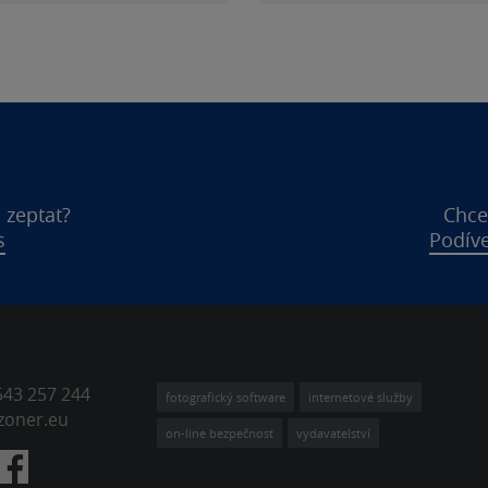
 zeptat?
Chce
s
Podíve
543 257 244
fotografický software
internetové služby
zoner.eu
on-line bezpečnost
vydavatelství