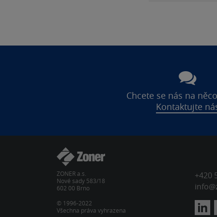
Chcete se nás na něco
Kontaktujte ná
ZONER a.s.
+420 
Nové sady 583/18
info@
602 00 Brno
© 1996-2022
Všechna práva vyhrazena