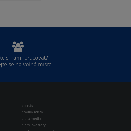
te s námi pracovat?
jte se na volná místa
o nás
volná místa
pro média
pro investory