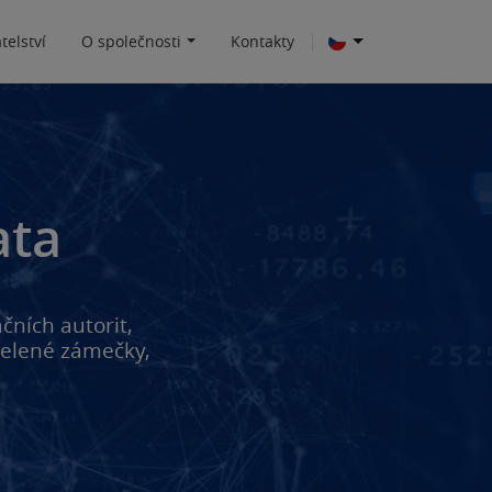
telství
O společnosti
Kontakty
ata
čních autorit,
elené zámečky,