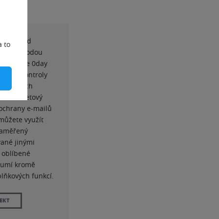
atele před
a to
lavní výhodou
ká detekce 0day
pomocí kontroly
tribučních
 a internetový
ochrany e-mailů
můžete využít
 zaměřený
ané jinými
 oblíbené
á umí kromě
plňkových funkcí.
JEKT