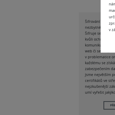
nám
mar
urč
Šifrování pomocí 
zpr
nezbytné pro kom
v z
Šifruje se nejen 
kvůli ochraně pro
komunikujících. C
web či server, al
v problematice o
každému se získán
zabezpečením da
Jsme největším p
certifikátů ve st
nejzkušenější zá
umí vyřešit jakýk
PŘE