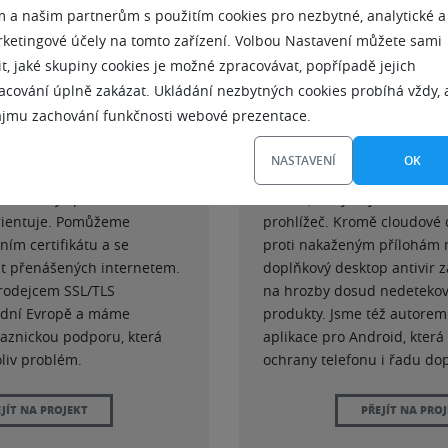
 a našim partnerům s použitím cookies pro nezbytné, analytické a
ketingové účely na tomto zařízení. Volbou Nastavení můžete sami
it, jaké skupiny cookies je možné zpracovávat, popřípadě jejich
SSL/TLS certifikátů je
Zoner antivirus chrání uživ
acování úplně zakázat. Ukládání nezbytných cookies probíhá vždy, 
unikaci na internetu.
internetovými hrozbami. H
ájmu zachování funkčnosti webové prezentace.
kvůli GDPR, ale zejména
Zoner Antiviru je heuristic
ti odposlechu a autentizaci
rizika a ochrana uživatele 
NASTAVENÍ
OK
ertifikát potřebuje každý
nejčastěji zneužívaných dis
e ne každý správce se
kanálů, kterými jsou e-mail
rientuje. Pomůžeme
prohlížeč. Kromě cloudové 
ím certifikátu a se
proti nakaženým přílohám 
t přenášených internetem.
doplňkový desktop antivir
rodejcem SSL/TLS
na hrozby dosud nedetekov
řední Evropě a máme
produkty. Jsme též autorem
kaznickou podporu, která
aplikace pro Android, kter
oliv problém.
ochrany telefonu i řadu do
JÍT NA PROJEKT
PŘEJÍT NA PRO