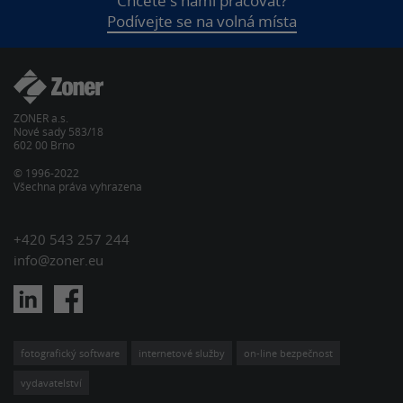
Chcete s námi pracovat?
Podívejte se na volná místa
ZONER a.s.
Nové sady 583/18
602 00 Brno
© 1996-2022
Všechna práva vyhrazena
+420 543 257 244
info@zoner.eu
fotografický software
internetové služby
on-line bezpečnost
vydavatelství