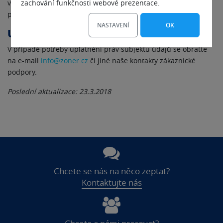
v Centru administrace (
zachování funkčnosti webové prezentace.
admin.czechia.com
) v elektronické
podobě.
NASTAVENÍ
OK
Uplatnění práv subjektů
V případě potřeby uplatnění práv subjektu údajů se obraťte
na e-mail
info@zoner.cz
či jiné naše kontakty zákaznické
podpory.
Poslední aktualizace: 23.3.2018
Chcete se nás na něco zeptat?
Kontaktujte nás