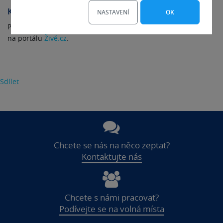
Kompletní výsledky testu:
NASTAVENÍ
OK
Podrobné srovnání a výsledky jednotlivých částí testu najdete
na portálu
Živě.cz
.
Sdílet
Chcete se nás na něco zeptat?
Kontaktujte nás
Chcete s námi pracovat?
Podívejte se na volná místa