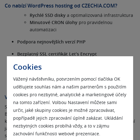
Co nabízí WordPress hosting od CZECHIA.COM?
Rychlé SSD disky
a optimalizovaná infrastruktura
Minutové CRON úlohy
pro pravidelnou
automatizaci
Podpora nejnovějších verzí PHP
Bezplatný SSL certifikát Let’s Encrypt
Cookies
Moderní administrace
s AI asistentem pro výběr
domén
Vážený návštěvníku, potvrzením pomocí tlačítka OK
Zálohování v ceně služby
udělujete souhlas nám a našim partnerům s použitím
cookies pro nezbytné, analytické a marketingové účely
Výhodná cena a špičkový výkon
na tomto zařízení. Volbou Nastavení můžete sami
S měsíční cenou již od
25 Kč bez DPH
představuje WordPress
určit, jaké skupiny cookies je možné zpracovávat,
Basic od CZECHIA nejlevnější nabídku v testu – a přitom bez
popřípadě jejich zpracování úplně zakázat. Ukládání
kompromisů v rychlosti nebo funkčnosti. Hosting je tak ideální
nezbytných cookies probíhá vždy, a to v zájmu
jak pro začínající projekty, tak pro firemní prezentace nebo e-
zachování funkčnosti webové prezentace.
shopy.