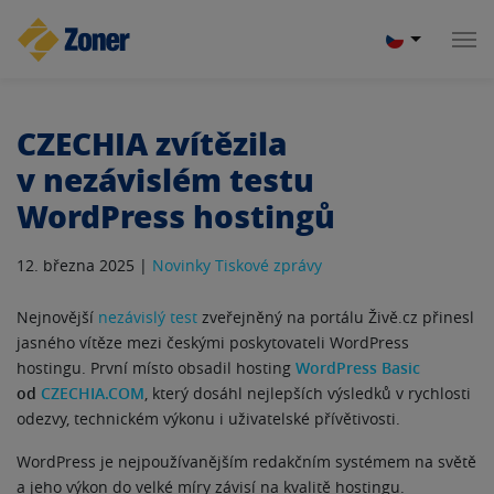
CZECHIA zvítězila
v nezávislém testu
WordPress hostingů
12. března 2025 |
Novinky
Tiskové zprávy
Nejnovější
nezávislý test
zveřejněný na portálu Živě.cz přinesl
jasného vítěze mezi českými poskytovateli WordPress
hostingu. První místo obsadil hosting
WordPress Basic
od
CZECHIA.COM
, který dosáhl nejlepších výsledků v rychlosti
odezvy, technickém výkonu i uživatelské přívětivosti.
WordPress je nejpoužívanějším redakčním systémem na světě
a jeho výkon do velké míry závisí na kvalitě hostingu.