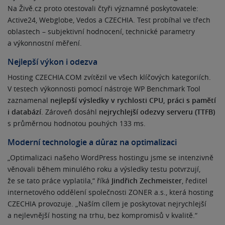
Na Živě.cz proto otestovali čtyři významné poskytovatele:
Active24, Webglobe, Vedos a CZECHIA. Test probíhal ve třech
oblastech – subjektivní hodnocení, technické parametry
a výkonnostní měření.
Nejlepší výkon i odezva
Hosting CZECHIA.COM zvítězil ve všech klíčových kategoriích.
V testech výkonnosti pomocí nástroje WP Benchmark Tool
zaznamenal
nejlepší výsledky v rychlosti CPU, práci s pamětí
i databází
. Zároveň dosáhl
nejrychlejší odezvy serveru (TTFB)
s průměrnou hodnotou pouhých 133 ms.
Moderní technologie a důraz na optimalizaci
„Optimalizaci našeho WordPress hostingu jsme se intenzivně
věnovali během minulého roku a výsledky testu potvrzují,
že se tato práce vyplatila,“ říká
Jindřich Zechmeister
, ředitel
internetového oddělení společnosti ZONER a.s., která hosting
CZECHIA provozuje. „Naším cílem je poskytovat nejrychlejší
a nejlevnější hosting na trhu, bez kompromisů v kvalitě.“