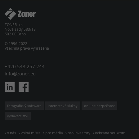
ZONER a.s.
Nové sady 583/18
602 00 Brno
© 1996-2022
Všechna práva vyhrazena
+420 543 257 244
info@zoner.eu
fotografický software
internetové služby
on-line bezpečnost
vydavatelství
o nás
volná místa
pro média
pro investory
ochrana soukromí