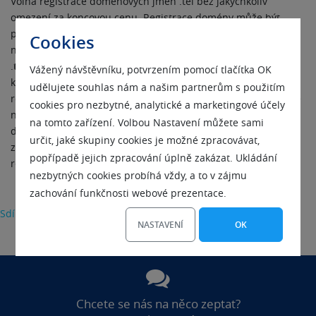
Volná registrace doménových jmen .tel bez jakýchkoliv
omezení za koncovou cenu. Registrace domény může být
provedena každým jednotlivcem nebo firmou bez ohledu
Cookies
na národnost. Na stránkách
regZone.cz
bude možné doménu
.
tel
volně registrovat v průběhu března 2009. Předpokládaná
Vážený návštěvníku, potvrzením pomocí tlačítka OK
koncová cena bude 990 Kč/1 rok. V případě zájmu přednostní
udělujete souhlas nám a našim partnerům s použitím
registrace v Sunrise nebo Landrush Period, se prosím obraťte
cookies pro nezbytné, analytické a marketingové účely
na naši
zákaznickou podporu.
Po dodání potřebných
na tomto zařízení. Volbou Nastavení můžete sami
dokumentů k vlastnictví ochranné známky Vám registraci
určit, jaké skupiny cookies je možné zpracovávat,
zařídíme. Administrativní poplatek za přednostní vyřízení
popřípadě jejich zpracování úplně zakázat. Ukládání
registrace domény je 150€.
nezbytných cookies probíhá vždy, a to v zájmu
zachování funkčnosti webové prezentace.
Sdílet
NASTAVENÍ
OK
Chcete se nás na něco zeptat?