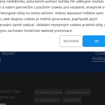
ený návštěvníku, potvrzením pomocí tlačítka OK udělujete souhlas
 a našim partnerům s použitím cookies pro nezbytné, analytické a
ketingové účely na tomto zařízení. Volbou Nastavení můžete sami
it, jaké skupiny cookies je možné zpracovávat, popřípadě jejich
acování úplně zakázat. Ukládání nezbytných cookies probíhá vždy, 
ájmu zachování funkčnosti webové prezentace.
NASTAVENÍ
OK
 zeptat?
Chce
s
Podíve
543 257 244
fotografický software
internetové služby
zoner.eu
on-line bezpečnost
vydavatelství