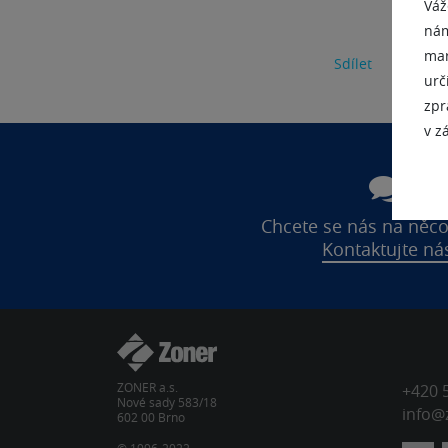
Váž
nám
mar
Sdílet
urč
zpr
v z
Chcete se nás na něco
Kontaktujte ná
ZONER a.s.
+420 
Nové sady 583/18
info@
602 00 Brno