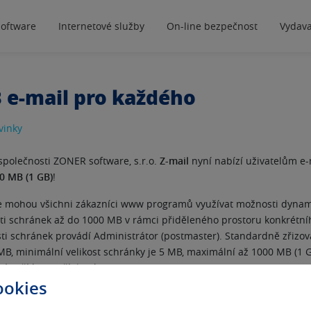
software
Internetové služby
On-line bezpečnost
Vydava
 e-mail pro každého
vinky
společnosti ZONER software, s.r.o.
Z-mail
nyní nabízí uživatelům e
0 MB (1 GB)
!
 mohou všichni zákazníci www programů využívat možnosti dyna
sti schránek až do 1000 MB v rámci přiděleného prostoru konkrét
sti schránek provádí Administrátor (postmaster). Standardně zřizov
MB, minimální velikost schránky je 5 MB, maximální až 1000 MB (1 GB
 zařídit za příplatek.
ookies
ýšili velikost prostoru pro poštu varianty
E-mail Pro
dvojnásobně a