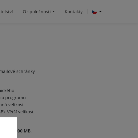
telství
O společnosti
Kontakty
-mailové schránky
mického
ního programu.
aná velikost
). Větší velikost
 to na
2000 MB
.