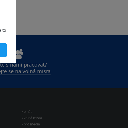
a to
te s námi pracovat?
jte se na volná místa
o nás
volná místa
pro média