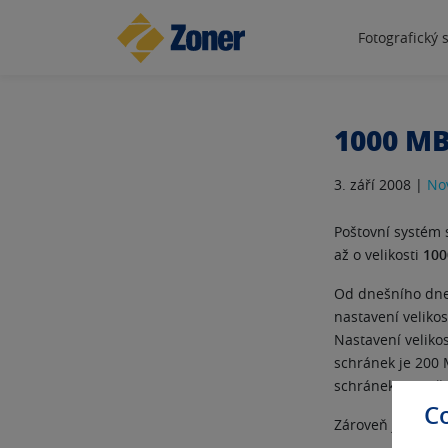
Fotografický 
1000 MB
3. září 2008 |
No
Poštovní systém 
až o velikosti
100
Od dnešního dne
nastavení veliko
Nastavení veliko
schránek je 200 
schránek je možné
C
Zároveň jsme nav