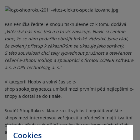
Pan Pěnička ředitel e-shopu tisknulevne.cz k tomu dodává:
„Vítězství nás moc těší a o to víc zavazuje. Navíc si ceníme
toho, že se nám podařilo obhájit loňské vítězství. Jsme rádi,
že zvolený přístup k zákazníkům se ukazuje jako správný.
S této souvislosti chci taky vyzvednout pružnost a otevřenost
řešení e-shopu inShop a spolupráci s firmou ZONER software
a.s. a DPS Technology, a. s.“
V kategorii Hobby a volný čas se e-
shop
spokojenypes.cz
umístil mezi prvními pěti nejlepšími e-
shopy a dostal se do
finále
.
Soutěž ShopRoku si klade za cíl vyhlásit nejoblíbenější e-
shopy mezi internetovou veřejností a především najít kvalitní
obchody, představit důležitost kvality poskytovaných služeb
a spokojenosti zákazníků.
Cookies