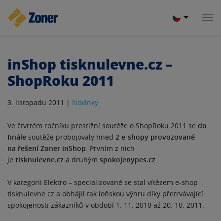
inShop tisknulevne.cz –
ShopRoku 2011
3. listopadu 2011 |
Novinky
Ve čtvrtém ročníku prestižní soutěže o ShopRoku 2011 se
do
finále
soutěže probojovaly hned
2 e-shopy provozované
na řešení Zoner inShop
. Prvním z nich
je
tisknulevne.cz
a druhým
spokojenypes.cz
V kategorii Elektro – specializované se stal vítězem e-shop
tisknulevne.cz a obhájil tak loňskou výhru díky přetrvávající
spokojenosti zákazníků v období 1. 11. 2010 až 20. 10. 2011.