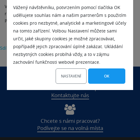
V soutěži o vítězích v Ceně kvality mohou rozhodovat jen
Vážený návštěvníku, potvrzením pomocí tlačítka OK
reální zákazníci zapojených internetových obchodů.
udělujete souhlas nám a našim partnerům s použitím
Pořadatelem je společnost, kterou pořádá Miton Media, a.s.
cookies pro nezbytné, analytické a marketingové účely
na tomto zařízení. Volbou Nastavení můžete sami
určit, jaké skupiny cookies je možné zpracovávat,
popřípadě jejich zpracování úplně zakázat. Ukládání
Sdílet
nezbytných cookies probíhá vždy, a to v zájmu
zachování funkčnosti webové prezentace.
NASTAVENÍ
OK
Chcete se nás na něco zeptat?
Kontaktujte nás
Chcete s námi pracovat?
Podívejte se na volná místa