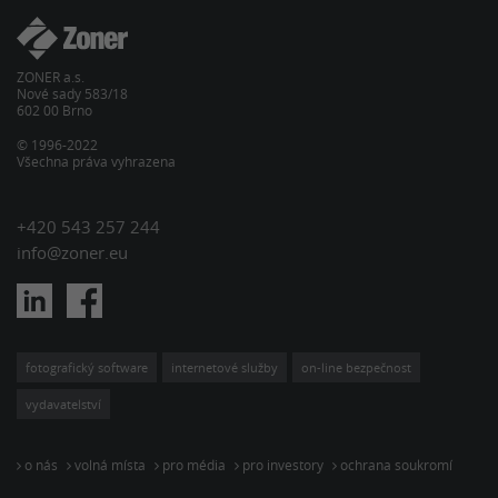
ZONER a.s.
Nové sady 583/18
602 00 Brno
© 1996-2022
Všechna práva vyhrazena
+420 543 257 244
info@zoner.eu
fotografický software
internetové služby
on-line bezpečnost
vydavatelství
o nás
volná místa
pro média
pro investory
ochrana soukromí