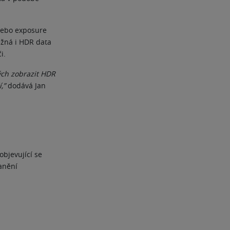
 nebo exposure
ěžná i HDR data
i.
ých zobrazit HDR
,”
dodává Jan
bjevující se
anění