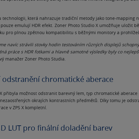
u technologii, která nahrazuje tradiční metody jako tone-mapping
é pouze emulují HDR efekt. Zoner Photo Studio X umožňuje uložit b
u pro plnou zpětnou kompatibilitu s běžnými monitory a prohlížeč
me navíc strávili stovky hodin testováním různých displejů schopn
dná práce s HDR fotkami a hlavně samotné výsledky byly co nejlepší
vý manažer Zoner Photo Studia.
 odstranění chromatické aberace
X přibyla možnost odstranit barevný lem, typ chromatické aberace o
nezaostřených okrajích kontrastních předmětů. Díky tomu je odstr
ace v ZPS X kompletní.
D LUT pro finální doladění barev