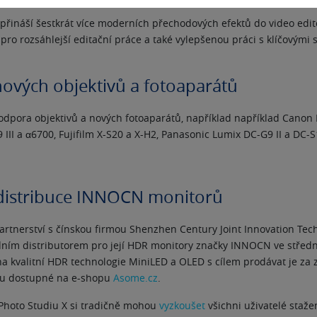
e přináší šestkrát více moderních přechodových efektů do video edi
pro rozsáhlejší editační práce a také vylepšenou práci s klíčovými
ových objektivů a fotoaparátů
odpora objektivů a nových fotoaparátů, například například Canon
9 III a
α
6700, Fujifilm X-S20 a X-H2, Panasonic Lumix DC-G9 II a DC-S
distribuce INNOCN monitorů
rtnerství s čínskou firmou Shenzhen Century Joint Innovation Tech
dním distributorem pro její HDR monitory značky INNOCN ve středn
 kvalitní HDR technologie MiniLED a OLED s cílem prodávat je za 
sou dostupné na e-shopu
Asome.cz
.
Photo Studiu X si tradičně mohou
vyzkoušet
všichni uživatelé staž