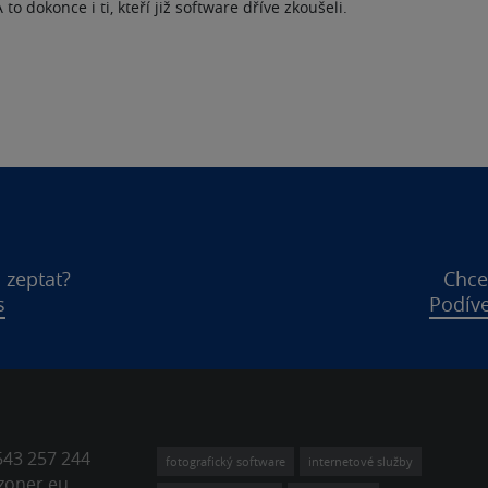
to dokonce i ti, kteří již software dříve zkoušeli.
 zeptat?
Chce
s
Podíve
543 257 244
fotografický software
internetové služby
zoner.eu