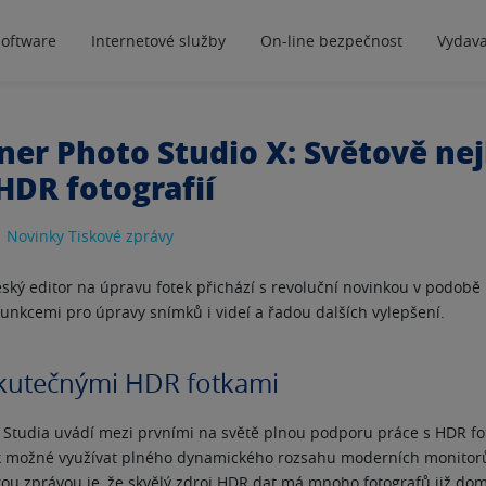
software
Internetové služby
On-line bezpečnost
Vydava
oner Photo Studio X: Světově nej
HDR fotografií
|
Novinky
Tiskové zprávy
eský editor na úpravu fotek přichází s revoluční novinkou v podobě
funkcemi pro úpravy snímků i videí a řadou dalších vylepšení.
skutečnými HDR fotkami
Studia uvádí mezi prvními na světě plnou podporu práce s HDR foto
tak možné využívat plného dynamického rozsahu moderních monitor
u zprávou je, že skvělý zdroj HDR dat má mnoho fotografů již do