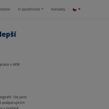
telství
O společnosti
Kontakty
lepší
 práce s HDR
grafií. Od jarní
ů podporujících
ma v podobě