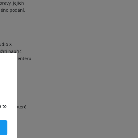
ravy. Jejich
ného podání.
udio X
žití napříč
látoru a enteru
í fotek
a to
ze těm, které