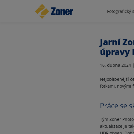
Fotografický 
Jarní Z
úpravy 
16. dubna 2024 
Nejoblíbenější č
fotkami, novými 
Práce se 
Tým Zoner Photo 
aktualizace je 
HDR obsah. Dobro