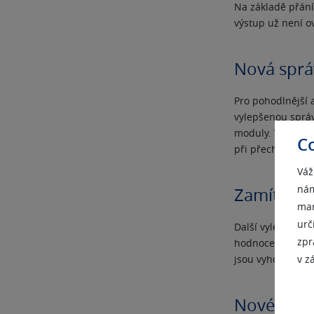
Na základě přání 
výstup už není o
Nová sprá
Pro pohodlnější 
vylepšenou správ
moduly. Vylepše
C
při přecházení m
Váž
nám
Zamítnutí
mar
urč
Další vylepšení 
zpr
hodnocením Zamít
v z
jsou vyhodné pro
Nové vide