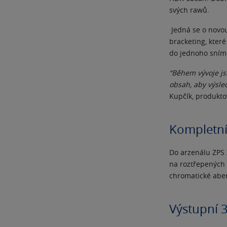
svých rawů.
Jedná se o novo
bracketing, kter
do jednoho snímk
“Během vývoje js
obsah, aby výsle
Kupčík, produkto
Kompletní
Do arzenálu ZPS 
na roztřepených 
chromatické aber
Výstupní 3