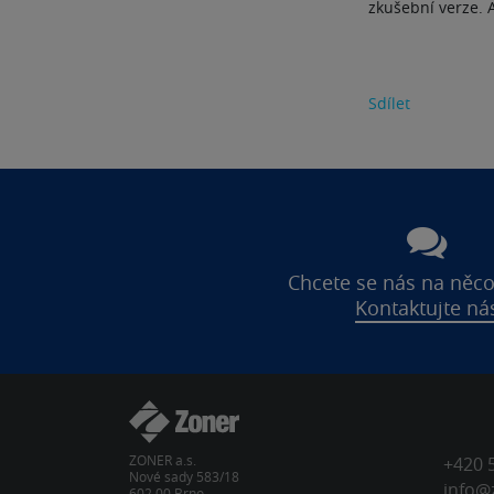
zkušební verze. A 
Sdílet
Chcete se nás na něco
Kontaktujte ná
ZONER a.s.
+420 
Nové sady 583/18
info@
602 00 Brno