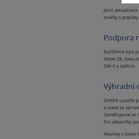
Jarní aktualizac
značky s popisky 
Podpora n
Rozšířena byla p
Nikon Z8, Sony
α
OM-5 a dalších.
Výhradní 
ZONER uzavřel pa
a stává se výhra
Zaměřujeme se na
Pro zákazníky j
Novinky v Zoner 