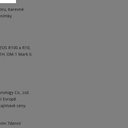
toru, barevné
 snímky.
 EOS R100 a R10,
1H, OM-1 Mark II,
nology Co., Ltd.
í Evropě.
zajímavé ceny.
ením 7denní