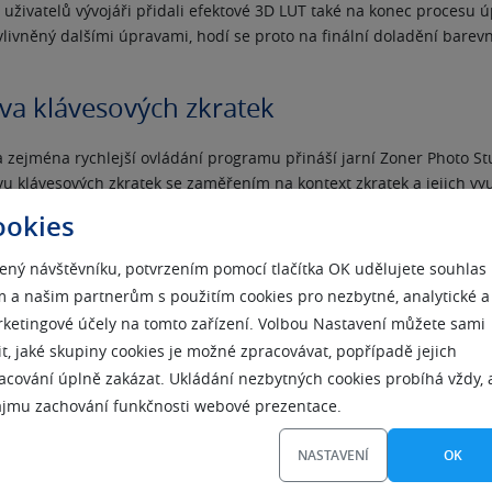
uživatelů vývojáři přidali efektové 3D LUT také na konec procesu úp
vlivněný dalšími úpravami, hodí se proto na finální doladění barev
va klávesových zkratek
a zejména rychlejší ovládání programu přináší jarní Zoner Photo St
u klávesových zkratek se zaměřením na kontext zkratek a jejich vyu
na byla také podpora navigace v programu upravením chování tabu
ookies
ezi složkami a náhledy.
ený návštěvníku, potvrzením pomocí tlačítka OK udělujete souhlas
 a našim partnerům s použitím cookies pro nezbytné, analytické a
 nevybraných fotek
ketingové účely na tomto zařízení. Volbou Nastavení můžete sami
it, jaké skupiny cookies je možné zpracovávat, popřípadě jejich
pro rychlejší zpracování většího objemu fotek představuje označován
acování úplně zakázat. Ukládání nezbytných cookies probíhá vždy, 
nuto. Tyto fotky lze pak rychle najednou smazat a věnovat se pou
ájmu zachování funkčnosti webové prezentace.
 další úpravu nebo archivaci.
NASTAVENÍ
OK
opřechody a značky