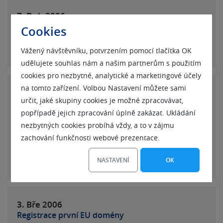
7. Dub
2006
Registrace nových EU domén
Cookies
Zahájili jsme volnou registraci domén EU.
Vážený návštěvníku, potvrzením pomocí tlačítka OK
udělujete souhlas nám a našim partnerům s použitím
cookies pro nezbytné, analytické a marketingové účely
na tomto zařízení. Volbou Nastavení můžete sami
9. Bře
2006
určit, jaké skupiny cookies je možné zpracovávat,
Rok webhostingu k EU doméně ZDARMA!
popřípadě jejich zpracování úplně zakázat. Ukládání
Webhosting ZDARMA na 1 rok ke každé zaregistrované
nezbytných cookies probíhá vždy, a to v zájmu
doméně pro všechny zákazníky co si zaregistrují
zachování funkčnosti webové prezentace.
doménu EU prostřednictvím registrátora ZONER
software, s.r.o..
NASTAVENÍ
OK
3. Bře
2006
Registrace první EU domény