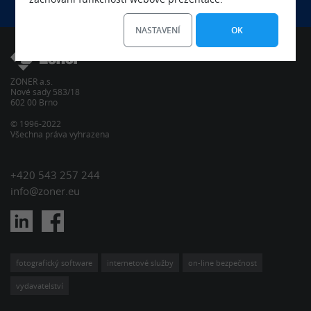
Podívejte se na volná místa
NASTAVENÍ
OK
ZONER a.s.
Nové sady 583/18
602 00 Brno
© 1996-2022
Všechna práva vyhrazena
+420 543 257 244
info@zoner.eu
fotografický software
internetové služby
on-line bezpečnost
vydavatelství