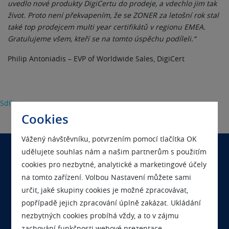
uvedlo nové produkty DigiCertu do prodeje, a vdechlo jim tak
život. Proto není překvapením, že se ZONER za letošní rok stal
také top prodejcem multi year certifikátů v regionu EMEA.
Gratulujeme všem, kteří se na tomto úspěchu podíleli.“
Philip Antoniadis – EVP of Worldwide Sales, DigiCert
Sdílet
Cookies
Vážený návštěvníku, potvrzením pomocí tlačítka OK
udělujete souhlas nám a našim partnerům s použitím
cookies pro nezbytné, analytické a marketingové účely
Chcete se nás na něco zeptat?
na tomto zařízení. Volbou Nastavení můžete sami
Kontaktujte nás
určit, jaké skupiny cookies je možné zpracovávat,
popřípadě jejich zpracování úplně zakázat. Ukládání
nezbytných cookies probíhá vždy, a to v zájmu
Chcete s námi pracovat?
zachování funkčnosti webové prezentace.