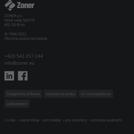
ZONER a.s.
Nové sady 583/18
602 00 Brno
© 1996-2022
Všechna práva vyhrazena
+420 543 257 244
info@zoner.eu
fotografický software
internetové služby
on-line bezpečnost
vydavatelství
o nás
volná místa
pro média
pro investory
ochrana soukromí