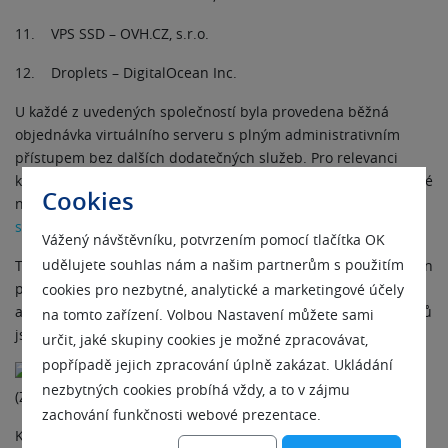
11. VPS SSD – OVH.CZ, s.r.o.
12. Droplets – DigitalOcean Inc.
U každé z uvedených společností byla provedena běžná
objednávka virtuálního serveru s plným administrativním
přístupem bez dalších dodatečných služeb. Pro relevanci
komparace výsledků byly zvoleny totožné parametry VPS, které
Cookies
naleznete včetně metodiky testování přímo
na stránce
s výsledky srovnání výkonu virtuálních serverů.
Vážený návštěvníku, potvrzením pomocí tlačítka OK
udělujete souhlas nám a našim partnerům s použitím
Testování bylo rozděleno do 4 skupin, kdy jsme zjišťovali výkon
při provozu základního webového serveru, běh webových
cookies pro nezbytné, analytické a marketingové účely
aplikací, kernel kompilaci a kompresi dat. Z provedených testů
na tomto zařízení. Volbou Nastavení můžete sami
jsme získali
následující výsledky
:
určit, jaké skupiny cookies je možné zpracovávat,
popřípadě jejich zpracování úplně zakázat. Ukládání
nezbytných cookies probíhá vždy, a to v zájmu
zachování funkčnosti webové prezentace.
Kernel kompilace (Linux Kernel Compilation) Komprese dat