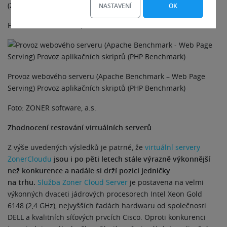
(Zip Compression)
NASTAVENÍ
OK
Foto: ZONER software, a.s.
Provoz webového serveru (Apache Benchmark – Web Page
Serving) Provoz aplikačních skriptů (PHP Benchmark)
Foto: ZONER software, a.s.
Zhodnocení testování virtuálních serverů
Z výše uvedených výsledků je patrné, že
virtuální servery
ZonerCloudu
jsou i po pěti letech stále výrazně výkonnější
než konkurence a nadále si drží pozici jedničky
na trhu.
Služba Zoner Cloud Server
je postavena na velmi
výkonných dvaceti jádrových procesorech Intel Xeon Gold
6148 (2,4 GHz), nejvyšších řadách hardwaru od společnosti
DELL a kvalitních síťových prvcích Cisco. Oproti konkurenci