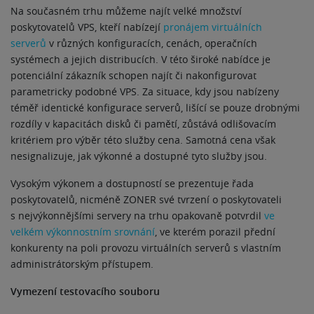
Na současném trhu můžeme najít velké množství
poskytovatelů VPS, kteří nabízejí
pronájem virtuálních
serverů
v různých konfiguracích, cenách, operačních
systémech a jejich distribucích. V této široké nabídce je
potenciální zákazník schopen najít či nakonfigurovat
parametricky podobné VPS. Za situace, kdy jsou nabízeny
téměř identické konfigurace serverů, lišící se pouze drobnými
rozdíly v kapacitách disků či pamětí, zůstává odlišovacím
kritériem pro výběr této služby cena. Samotná cena však
nesignalizuje, jak výkonné a dostupné tyto služby jsou.
Vysokým výkonem a dostupností se prezentuje řada
poskytovatelů, nicméně ZONER své tvrzení o poskytovateli
s nejvýkonnějšími servery na trhu opakovaně potvrdil
ve
velkém výkonnostním srovnání
, ve kterém porazil přední
konkurenty na poli provozu virtuálních serverů s vlastním
administrátorským přístupem.
Vymezení testovacího souboru