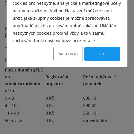
50 a více
0 Kč
individuální
cookies pro nezbytné, analytické a marketingové účely
na tomto zařízení. Volbou Nastavení můžete sami
určit, jaké skupiny cookies je možné zpracovávat,
popřípadě jejich zpracování úplně zakázat. Ukládání
Nové ceny domén gTLD (COM, NET, INFO,
nezbytných cookies probíhá vždy, a to v zájmu
BIZ, ORG)
zachování funkčnosti webové prezentace.
Od roku 2007 budou upraveny také ceny domén gTLD.
NASTAVENÍ
OK
Ceník domén COM, NET, INFO, BIZ, ORG od 2. 1. 2007
Počet domén gTLD
na
Registrační
Roční udržovací
administrativním
poplatek
poplatek
účtu
0 – 3
0 Kč
690 Kč
4 – 10
0 Kč
390 Kč
11 – 49
0 Kč
350 Kč
50 a více
0 Kč
individuální