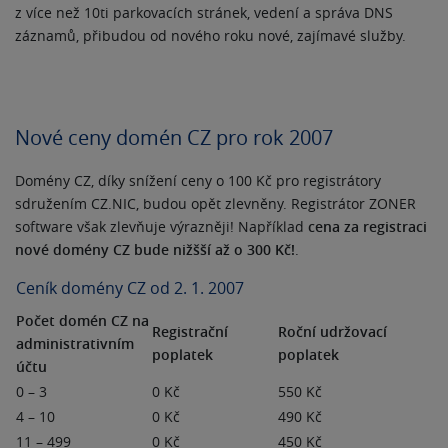
z více než 10ti parkovacích stránek, vedení a správa DNS
záznamů, přibudou od nového roku nové, zajímavé služby.
Nové ceny domén CZ pro rok 2007
Domény CZ, díky snížení ceny o 100 Kč pro registrátory
sdružením CZ.NIC, budou opět zlevněny. Registrátor ZONER
software však zlevňuje výrazněji! Například
cena za registraci
nové domény CZ bude nižšší až o 300 Kč!
.
Ceník domény CZ od 2. 1. 2007
Počet domén CZ na
Registrační
Roční udržovací
administrativním
poplatek
poplatek
účtu
0 – 3
0 Kč
550 Kč
4 – 10
0 Kč
490 Kč
11 – 499
0 Kč
450 Kč