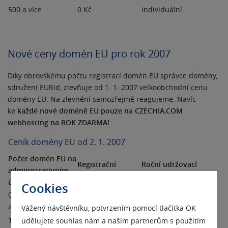
500 a více
0 Kč
individuální
Nové ceny domén EU pro rok 2007
Díky obrovskému počtu registrací domén EU správce domény,
sdružení EURid, zlevňuje od 1. 1. 2007 velkoobchodní cenu
domény EU. Na zlevnění samozřejmě reagujeme. Navíc
ke
každé nové doméně EU pouze na CZECHIA.COM
webhosting na ROK ZDARMA!
Ceník domény EU od 2. 1. 2007
Počet domén EU na
Registrační
Roční udržovací
administrativním
poplatek
poplatek
účtu
Cookies
0 – 3
0 Kč
450 Kč
4 – 10
0 Kč
290 Kč
Vážený návštěvníku, potvrzením pomocí tlačítka OK
11 – 49
0 Kč
250 Kč
udělujete souhlas nám a našim partnerům s použitím