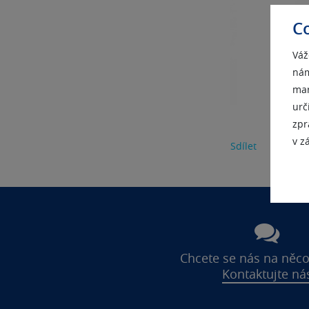
C
Váž
nám
mar
urč
zpr
v z
Sdílet
Chcete se nás na něco
Kontaktujte ná