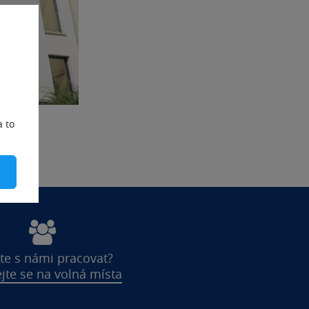
a to
te s námi pracovat?
jte se na volná místa