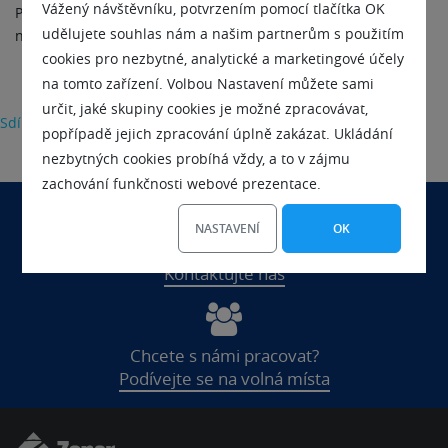
Vážený návštěvníku, potvrzením pomocí tlačítka OK
Plná verze Zoner Photo Studia 17 je ke stažení a vyzkoušení
udělujete souhlas nám a našim partnerům s použitím
na 30 dní zdarma na adrese
www.zoner.cz
.
cookies pro nezbytné, analytické a marketingové účely
na tomto zařízení. Volbou Nastavení můžete sami
určit, jaké skupiny cookies je možné zpracovávat,
Sdílet
popřípadě jejich zpracování úplně zakázat. Ukládání
nezbytných cookies probíhá vždy, a to v zájmu
zachování funkčnosti webové prezentace.
NASTAVENÍ
OK
Chcete se nás na něco zeptat?
Kontaktujte nás
Chcete s námi pracovat?
Podívejte se na volná místa