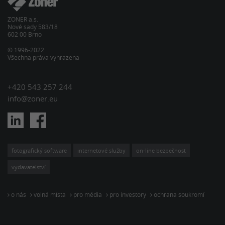
ZONER a.s.
Nové sady 583/18
602 00 Brno
© 1996-2022
Všechna práva vyhrazena
+420 543 257 244
info@zoner.eu
fotografický software
internetové služby
on-line bezpečnost
vydavatelství
o nás
volná místa
pro média
pro investory
ochrana soukromí