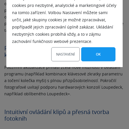
objektivu i v případě, že neexistuje nebo není dostupný profil
cookies pro nezbytné, analytické a marketingové účely
pro daný objektiv. Zoner Photo Studio X provede analýzu
na tomto zařízení. Volbou Nastavení můžete sami
obrazu a na jejím základě nastaví správně parametry pro
určit, jaké skupiny cookies je možné zpracovávat,
potlačení aberace. Barevné chyby na kontrastních hranách se
popřípadě jejich zpracování úplně zakázat. Ukládání
tak stanou minulostí.
nezbytných cookies probíhá vždy, a to v zájmu
zachování funkčnosti webové prezentace.
Přes 1 000 volitelných zkratek a podpora
konzolí Loupedeck
NASTAVENÍ
OK
Podzimní aktualizace přináší zcela nové možnosti v ovládání
programu (například kombinace klávesové zkratky parametru
a točení kolečka myši) s plnou přizpůsobitelností. Pokročilí
fotografové uvítají podporu hardwarových konzolí Loupedeck,
například oblíbeného Loupedeck+.
Intuitivní ovládání klipů a přesná tvorba
fotoknih