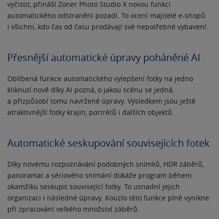
vyčistit, přináší Zoner Photo Studio X novou funkci
automatického odstranění pozadí. To ocení majitelé e-shopů
i všichni, kdo čas od času prodávají své nepotřebné vybavení
.
Přesnější automatické úpravy poháněné AI
Oblíbená funkce automatického vylepšení fotky na jedno
kliknutí nově díky AI pozná, o jakou scénu se jedná,
a přizpůsobí tomu navržené úpravy. Výsledkem jsou ještě
atraktivnější fotky krajin, portrétů i dalších objektů.
Automatické seskupování souvisejících fotek
Díky novému rozpoznávání podobných snímků, HDR záběrů,
panoramat a sériového snímání dokáže program během
okamžiku seskupit související fotky. To usnadní jejich
organizaci i následné úpravy. Kouzlo této funkce plně vynikne
při zpracování velkého množství záběrů.