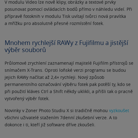
V modulu Video lze nově klipy, obrázky a textové prvky
posunovat pomocí ovládacích bodů přímo v náhledu videí. Při
přípravě fotoknih v modulu Tisk uvítají tvůrci nová pravítka
a mřížku pro absolutně přesné rozmístění fotek.
Mnohem rychlejší RAWy z Fujifilmu a jistější
výběr souborů
Průlomové zrychlení zaznamenají majitelé Fujifilm přístrojů se
snímačem X-Trans. Oproti loňské verzi programu se budou
jejich RAWy načítat až 2,4× rychleji. Nový způsob
permanentního označování výběru fotek pak potěší ty, kdo se
při použití kláves Ctrl a Shift někdy uklikli, a přišli tak o pracně
vytvořený výběr fotek.
Novinky v Zoner Photo Studiu X si tradičně mohou
vyzkoušet
všichni uživatelé stažením 7denní zkušební verze. A to
dokonce i ti, kteří již software dříve zkoušeli.