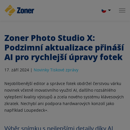
Zoner Photo Studio X:
Podzimní aktualizace přináší
AI pro rychlejší úpravy fotek
17. září 2024 |
Novinky
Tiskové zprávy
Nejoblíbenější editor a správce fotek obdržel čerstvou várku
novinek včetně inovativního využití AI, dalšího rozsáhlého
vylepšení kvality výstupů a zcela nového systému klávesových
zkratek. Nechybí ani podpora hardwarových konzolí jako
například Loupedeck+.
Výběr snímku s nejlepšími detaily díky AI