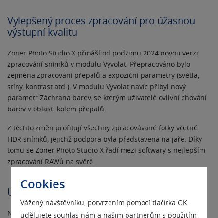
Vylepšený proces zpracování pro úžasnou
výstupní kvalitu
Zoner Photo Studio X přináší od podzimu 2024 novou verzi
zpracování snímků v modulu Vyvolat. Přepracováno bylo
zejména zpracování přepalů a expoziční parametry (světla,
stíny, kontrast atd.). V modulu Vyvolat navíc přibyl nový
parametr Záchrana barev, se kterým uživatelé ovlivní chování
barev v oblasti kolem přepalů.
Z těchto změn profitují všechny zpracovávané fotky včetně
HDR snímků, jejichž podpora byla představena na jaře. Díky
tomu se Zoner Photo Studio X řadí mezi softwary s nejlepším
zpracování RAWů na světě.
Cookies
Univerzální odstranění chromatické vady
Vážený návštěvníku, potvrzením pomocí tlačítka OK
Nyní lze odstranit chromatickou aberaci způsobenou vadou
udělujete souhlas nám a našim partnerům s použitím