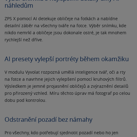
náhledům
ZPS X pomocí AI detekuje obličeje na fotkách a nabídne
detailní záběr na všechny tváře na fotce. Výběr snímku, kde
nikdo nemrkl a obličeje jsou dokonale ostré, je tak mnohem
rychlejší než dříve.
AI presety vylepší portréty během okamžiku
V modulu Vyvolat rozpozná umělá inteligence tvář, oči a rty
na fotce a navrhne jejich vylepšení pomocí kruhových filtrů.
Výsledkem je jemné projasnění obličejů a zvýraznění detailů
pro přirozený vzhled. Míru těchto úprav má fotograf po celou
dobu pod kontrolou.
Odstranění pozadí bez námahy
Pro všechny, kdo potřebují sjednotit pozadí nebo ho jen