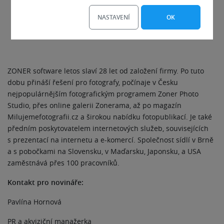
NASTAVENÍ
OK
ZONER software letos slaví 28 let od založení firmy. Po tuto
dobu přináší řešení pro fotografy, počínaje v Česku
nejpopulárnějším fotografickým programem Zoner Photo
Studio, přes online galerii Zonerama, až po magazín
Milujemefotografii.cz a širokou nabídku fotopublikací. Je také
předním poskytovatelem internetových služeb, souvisejících
s prezentací na internetu a e-komercí. Společnost sídlí v Brně
a s pobočkami na Slovensku, v Maďarsku, Japonsku, a USA
zaměstnává přes 100 pracovníků.
Kontakt pro novináře:
Pavlína Hornová
PR a akviziční manažerka