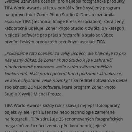
Světově uznávané ocenění pro nejlepší fotografické produkty
TIPA World Awards si letos odnáší v Brně vyvíjený program
na úpravu fotek Zoner Photo Studio X. Dnes to oznámila
asociace TIPA (Technical Image Press Association), která ceny
každoročně uděluje. Zoner Photo Studio X zvítězilo v kategorii
Nejlepší software pro práci s fotografií a stalo se vůbec
prvním českým produktem oceněným asociací TIPA.
„Pokládáme toto ocenění za velký úspěch, ale hlavně je to pro
nás jasný důkaz, že Zoner Photo Studio X je v zahraničí
plnohodnotně postaveno vedle zatím světoznámějších
konkurentů. Naši pozici potvrdí hned podzimní aktualizace,
ve které chystáme velké novinky,“
říká ředitel softwarové divize
společnosti ZONER software, která program Zoner Photo
Studio X vyvíjí, Michal Prouza.
TIPA World Awards každý rok získávají nejlepší fotoaparáty,
objektivy, ale i příslušenství nebo technologie zaměřené
na fotografii. TIPA sdružuje 25 renomovaných fotografických
magazínů ze čtrnácti zemí a pěti kontinentů, jejichž