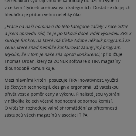
šéfredaktoři vybírají vhodné kandidáty do užšího výběru
v celkem čtyřiceti oceňovaných kategoriích. Dostat se do jejich
hledáčku je přitom velmi nelehký úkol.
„
Práce na naší nominaci do této kategorie začaly v roce 2019
a jsem opravdu rád, že je po takové době vidět výsledek. ZPS X
slučuje funkce, na které má třeba Adobe několik programů za
cenu, které snad nemůže konkurovat žádný jiný program.
Myslím, že v tom je naše síla oproti konkurenci,”
přibližuje
Thomas Urban, který za ZONER software s TIPA magazíny
dlouhodobě komunikuje.
Mezi hlavními kritérii posuzuje TIPA inovativnost, využití
špičkových technologií, design a ergonomii, uživatelskou
přívětivost a poměr ceny a výkonu. Finalisté jsou vybíráni
v několika kolech včetně hodnocení odbornou komisí.
O vítězích rozhoduje valné shromáždění za přítomnosti
zástupců všech magazínů v asociaci TIPA.