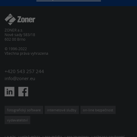
ZONER a.s.
Nové sady 583/18
602 00 Brno
© 1996-2022
Všechna práva vyhrazena
+420 543 257 244
info@zoner.eu
fotografický software
internetové služby
on-line bezpečnost
vydavatelství
o nás
volná místa
pro média
pro investory
ochrana soukromí