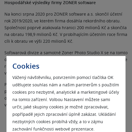
Hospodářské výsledky firmy ZONER software
Na konci srpna 2020 pro ZONER software a.s. skončil účetní
rok 2019/2020, ve kterém firma dosáhla rekordního obratu.
Společnost poprvé atakovala hranici 200 milionů Kč a skončila
na obratu 198,9 milionů Kč. V probíhajícím účetním roce firma
cíli k obratu ve výši 220 milionů Kč.
Softwarová divize a samotné Zoner Photo Studio X se na tomto
obratu v účetním roce 2019/2020 podílelo 31 miliony Kč, což je
Cookies
rekordní číslo po přechodu na předplatný licenční model
v roce 2016.
Vážený návštěvníku, potvrzením pomocí tlačítka OK
Počet předplatitelů převyšuje 33 tisíc, z nichž 9 tisíc
udělujete souhlas nám a našim partnerům s použitím
předplatitelů s námi je bez přestávky od roku 2016, tedy
cookies pro nezbytné, analytické a marketingové účely
od vypuštění verze X. Stále platí, že 8 z 10 uživatelů pokračují
na tomto zařízení. Volbou Nastavení můžete sami
v předplatném a prodlužují svoji licenci.
určit, jaké skupiny cookies je možné zpracovávat,
popřípadě jejich zpracování úplně zakázat. Ukládání
nezbytných cookies probíhá vždy, a to v zájmu
zachování funkčnosti webové prezentace.