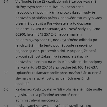
6.4
V případě, že se Zákazník domnívá, že poskytované
služby svým rozsahem, kvalitou nebo cenou
neodpovídají podmínkám a proto vykazují vady, je
oprávněn příslušná práva z odpovědnosti za tyto vady
písemně uplatnit u Poskytovatele, a to dopisem
na adresu
ZONER software, a.s., Nové sady 18, Brno
60200
, faxem 543 257 245 nebo e-mailem
na admin(zav)zoner.cz, bez zbytečného odkladu po
jejich zjištění. Na tento podnět bude reagováno
nejpozději do 5 pracovních dní. V případě, že není
prvotní stížnost Zákazníka řešena, je Zákazník
oprávněn se obrátit na vedoucího zákaznické podpory
na kontaktu 543 257 018, případně tel.
603 196 637
.
6.5
Uplatnění reklamace podle předchozího článku nemá
vliv na výši a splatnost pravidelných měsíčních
poplatků.
6.6
Reklamaci Poskytovatel vyřídí v přiměřené lhůtě podle
její složitosti a případné technické nebo
administrativní náročnosti.
6.7
Poskytovatel se zavazuje vrátit Zákazníkovi 1/30