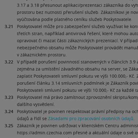
3.17 a 3.18 přesunout aplikaci/prezentaci zákazníka do v
prostoru bez nutnosti přerušení služeb. Zákazníkovi je no
vyúčtována podle platného ceníku služeb Poskytovatele.
3.21
Poskytovatel může pro zabezpečení služeb využívat ke kon
třetích stran, například antivirová řešení, které mohou au
opravovat či mazat části zákaznických prezentací. V případě
nebezpečného obsahu může Poskytovatel provádět manuá
v zákaznickém prostoru.
3.22
V případě porušení povinností stanovených v článcích 3.9 a
zejména za umístění závadného obsahu na server, se Záka
zaplatit Poskytovateli smluvní pokutu ve výši 100.000,- Kč. Z
porušení článku 3.14 smluvních podmínek je Zákazník povi
Poskytovateli smluvní pokutu ve výši 10.000,- Kč za každé 
3.23
Poskytovatel má právo zamítnout zprovoznění skriptu/ko
dalšího vysvětlení.
3.24
Poskytovatel je povinen respektovat právní předpisy na o
údajů a řídí se
Zásadami pro zpracování osobních údajů
.
3.25
Zákazník je povinen udržovat v klientském Centru adminis
https://admin.czechia.com přesné a aktuální údaje o své 