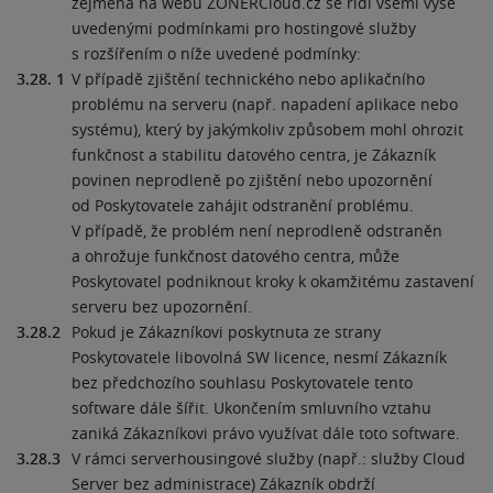
zejména na webu ZONERCloud.cz se řídí všemi výše
uvedenými podmínkami pro hostingové služby
s rozšířením o níže uvedené podmínky:
3.28. 1
V případě zjištění technického nebo aplikačního
problému na serveru (např. napadení aplikace nebo
systému), který by jakýmkoliv způsobem mohl ohrozit
funkčnost a stabilitu datového centra, je Zákazník
povinen neprodleně po zjištění nebo upozornění
od Poskytovatele zahájit odstranění problému.
V případě, že problém není neprodleně odstraněn
a ohrožuje funkčnost datového centra, může
Poskytovatel podniknout kroky k okamžitému zastavení
serveru bez upozornění.
3.28.2
Pokud je Zákazníkovi poskytnuta ze strany
Poskytovatele libovolná SW licence, nesmí Zákazník
bez předchozího souhlasu Poskytovatele tento
software dále šířit. Ukončením smluvního vztahu
zaniká Zákazníkovi právo využívat dále toto software.
3.28.3
V rámci serverhousingové služby (např.: služby Cloud
Server bez administrace) Zákazník obdrží