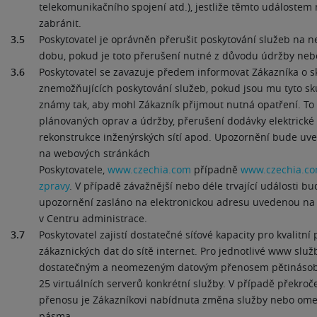
telekomunikačního spojení atd.), jestliže těmto událostem 
zabránit.
3.5
Poskytovatel je oprávněn přerušit poskytování služeb na 
dobu, pokud je toto přerušení nutné z důvodu údržby nebo
3.6
Poskytovatel se zavazuje předem informovat Zákazníka o 
znemožňujících poskytování služeb, pokud jsou mu tyto s
známy tak, aby mohl Zákazník přijmout nutná opatření. To 
plánovaných oprav a údržby, přerušení dodávky elektrické 
rekonstrukce inženýrských sítí apod. Upozornění bude uv
na webových stránkách
Poskytovatele,
www.czechia.com
případně
www.czechia.com
zpravy
. V případě závažnější nebo déle trvající události bu
upozornění zasláno na elektronickou adresu uvedenou na
v Centru administrace.
3.7
Poskytovatel zajistí dostatečné síťové kapacity pro kvalitní
zákaznických dat do sítě internet. Pro jednotlivé www služ
dostatečným a neomezeným datovým přenosem pětináso
25 virtuálních serverů konkrétní služby. V případě překro
přenosu je Zákazníkovi nabídnuta změna služby nebo om
pásma.