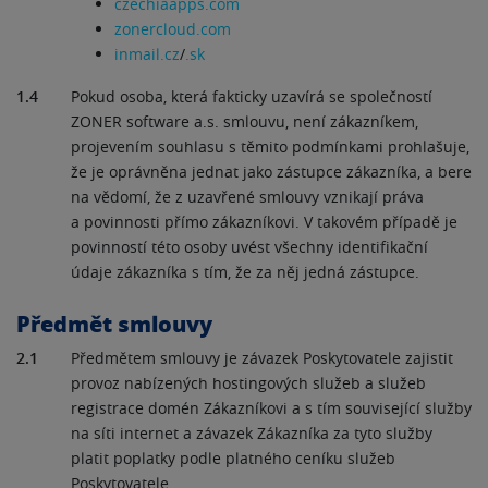
czechiaapps.com
zonercloud.com
inmail.cz
/
.sk
1.4
Pokud osoba, která fakticky uzavírá se společností
ZONER software a.s. smlouvu, není zákazníkem,
projevením souhlasu s těmito podmínkami prohlašuje,
že je oprávněna jednat jako zástupce zákazníka, a bere
na vědomí, že z uzavřené smlouvy vznikají práva
a povinnosti přímo zákazníkovi. V takovém případě je
povinností této osoby uvést všechny identifikační
údaje zákazníka s tím, že za něj jedná zástupce.
Předmět smlouvy
2.1
Předmětem smlouvy je závazek Poskytovatele zajistit
provoz nabízených hostingových služeb a služeb
registrace domén Zákazníkovi a s tím související služby
na síti internet a závazek Zákazníka za tyto služby
platit poplatky podle platného ceníku služeb
Poskytovatele