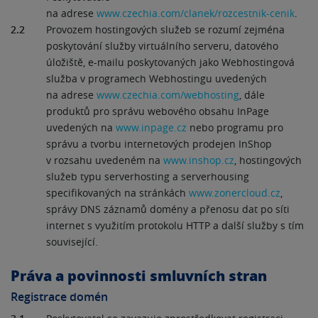
na adrese
www.czechia.com/clanek/rozcestnik-cenik
.
2.2
Provozem hostingových služeb se rozumí zejména
poskytování služby virtuálního serveru, datového
úložiště, e-mailu poskytovaných jako Webhostingová
služba v programech Webhostingu uvedených
na adrese
www.czechia.com/webhosting
, dále
produktů pro správu webového obsahu InPage
uvedených na
www.inpage.cz
nebo programu pro
správu a tvorbu internetových prodejen InShop
v rozsahu uvedeném na
www.inshop.cz
, hostingových
služeb typu serverhosting a serverhousing
specifikovaných na stránkách
www.zonercloud.cz
,
správy DNS záznamů domény a přenosu dat po síti
internet s využitím protokolu HTTP a další služby s tím
související.
Práva a povinnosti smluvních stran
Registrace domén