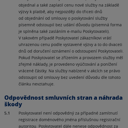
objednal a také zaplatil cenu nové služby na základě
výzvy k platbě, aby nejpozději do třiceti dnů
od objednání od smlouvy o poskytování služby
písemně odstoupil bez udání důvodu (písemná forma
je splněna také zasláním e-mailu Poskytovateli).
V takovém případě Poskytovatel zákazníkovi vrátí
uhrazenou cenu podle vystavené výzvy a to do dvaceti
dnů od doručení oznámení o odstoupení Poskytovateli.
Pokud Poskytovatel se zřízením a provozem služby měl
zřejmé náklady, je provedeno vyúčtování a ponížení
vrácené částky. Na služby nabízené v akcích se právo
odstoupit od smlouvy bez uvedení důvodu dle tohoto
článku nevztahuje.
Odpovědnost smluvních stran a náhrada
škody
5.1
Poskytovatel není odpovědný za případné zamítnutí
registrace doménového jména příslušnou registrační
autoritou. Poskytovatel dále nenese odpovědnost za