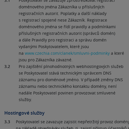
3.1
Poskytovatel se zavazuje zprostředkovat registraci
doménového jména Zákazníka u příslušných
registračních autorit. Poplatky a další náklady
s registrací spojené nese Zákazník. Registrace
doménového jména se řídí pravidly a podmínkami
příslušných registračních autorit (správců domén)
a dále Pravidly pro registraci a správu domén
vydanými Poskytovatelem, které jsou
na
www.czechia.com/clanek/smluvni-podminky
a které
jsou pro Zákazníka závazné.
3.2
Pro zajištění plnohodnotných webhostingových služeb
se Poskytovatel stává technickým správcem DNS
záznamu pro doménové jméno. V případě změny DNS
záznamu nebo technického kontaktu domény, není
nadále Poskytovatel povinen provozovat smluvené
služby.
Hostingové služby
3.3
Poskytovatel se zavazuje zajistit nepřetržitý provoz domén
na základě objednávky služeb, tj. zajistí přístup účastníků 