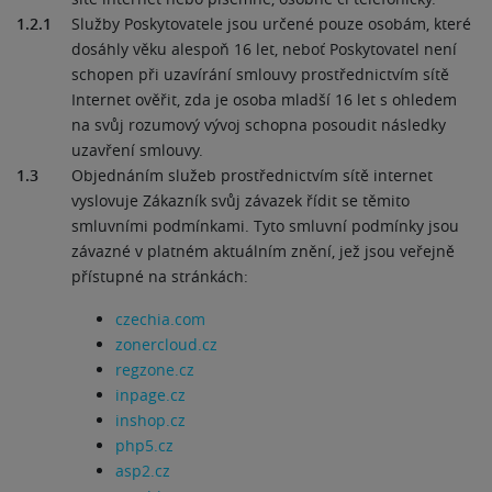
1.2.1
Služby Poskytovatele jsou určené pouze osobám, které
dosáhly věku alespoň 16 let, neboť Poskytovatel není
schopen při uzavírání smlouvy prostřednictvím sítě
Internet ověřit, zda je osoba mladší 16 let s ohledem
na svůj rozumový vývoj schopna posoudit následky
uzavření smlouvy.
1.3
Objednáním služeb prostřednictvím sítě internet
vyslovuje Zákazník svůj závazek řídit se těmito
smluvními podmínkami. Tyto smluvní podmínky jsou
závazné v platném aktuálním znění, jež jsou veřejně
přístupné na stránkách:
czechia.com
zonercloud.cz
regzone.cz
inpage.cz
inshop.cz
php5.cz
asp2.cz