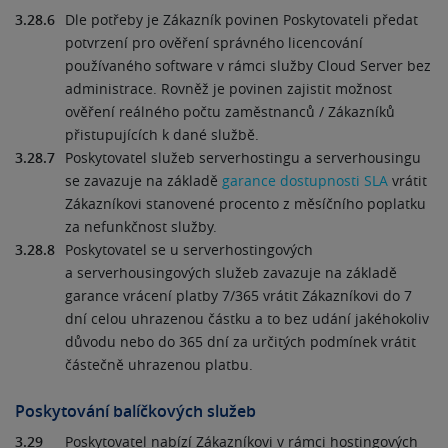
3.28.6
Dle potřeby je Zákazník povinen Poskytovateli předat
potvrzení pro ověření správného licencování
používaného software v rámci služby Cloud Server bez
administrace. Rovněž je povinen zajistit možnost
ověření reálného počtu zaměstnanců / Zákazníků
přistupujících k dané službě.
3.28.7
Poskytovatel služeb serverhostingu a serverhousingu
se zavazuje na základě
garance dostupnosti SLA
vrátit
Zákazníkovi stanovené procento z měsíčního poplatku
za nefunkčnost služby.
3.28.8
Poskytovatel se u serverhostingových
a serverhousingových služeb zavazuje na základě
garance vrácení platby 7/365 vrátit Zákazníkovi do 7
dní celou uhrazenou částku a to bez udání jakéhokoliv
důvodu nebo do 365 dní za určitých podmínek vrátit
částečně uhrazenou platbu.
Poskytování balíčkových služeb
3.29
Poskytovatel nabízí Zákazníkovi v rámci hostingových