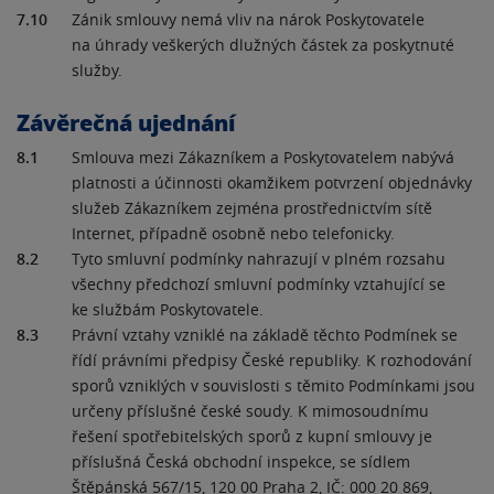
7.10
Zánik smlouvy nemá vliv na nárok Poskytovatele
na úhrady veškerých dlužných částek za poskytnuté
služby.
Závěrečná ujednání
8.1
Smlouva mezi Zákazníkem a Poskytovatelem nabývá
platnosti a účinnosti okamžikem potvrzení objednávky
služeb Zákazníkem zejména prostřednictvím sítě
Internet, případně osobně nebo telefonicky.
8.2
Tyto smluvní podmínky nahrazují v plném rozsahu
všechny předchozí smluvní podmínky vztahující se
ke službám Poskytovatele.
8.3
Právní vztahy vzniklé na základě těchto Podmínek se
řídí právními předpisy České republiky. K rozhodování
sporů vzniklých v souvislosti s těmito Podmínkami jsou
určeny příslušné české soudy. K mimosoudnímu
řešení spotřebitelských sporů z kupní smlouvy je
příslušná Česká obchodní inspekce, se sídlem
Štěpánská 567/15, 120 00 Praha 2, IČ: 000 20 869,