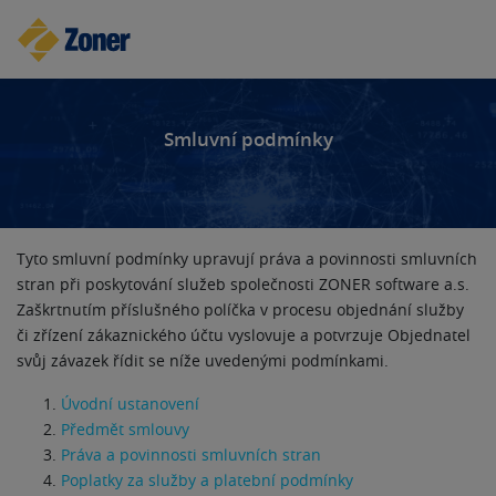
Smluvní podmínky
Tyto smluvní podmínky upravují práva a povinnosti smluvních
stran při poskytování služeb společnosti ZONER software a.s.
Zaškrtnutím příslušného políčka v procesu objednání služby
či zřízení zákaznického účtu vyslovuje a potvrzuje Objednatel
svůj závazek řídit se níže uvedenými podmínkami.
Úvodní ustanovení
Předmět smlouvy
Práva a povinnosti smluvních stran
Poplatky za služby a platební podmínky