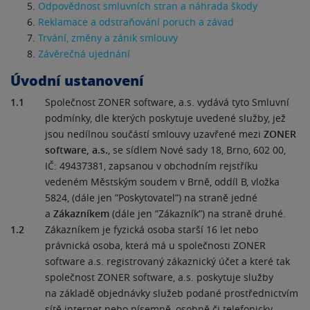
Odpovědnost smluvních stran a náhrada škody
Reklamace a odstraňování poruch a závad
Trvání, změny a zánik smlouvy
Závěrečná ujednání
Úvodní ustanovení
1.1
Společnost ZONER software, a.s. vydává tyto Smluvní
podmínky, dle kterých poskytuje uvedené služby, jež
jsou nedílnou součástí smlouvy uzavřené mezi
ZONER
software, a.s.
, se sídlem Nové sady 18, Brno, 602 00,
IČ: 49437381, zapsanou v obchodním rejstříku
vedeném Městským soudem v Brně, oddíl B, vložka
5824, (dále jen ”Poskytovatel”) na straně jedné
a
Zákazníkem
(dále jen ”Zákazník”) na straně druhé.
1.2
Zákazníkem je fyzická osoba starší 16 let nebo
právnická osoba, která má u společnosti ZONER
software a.s. registrovaný zákaznický účet a které tak
společnost ZONER software, a.s. poskytuje služby
na základě objednávky služeb podané prostřednictvím
sítě internet nebo písemně, osobně či telefonicky.