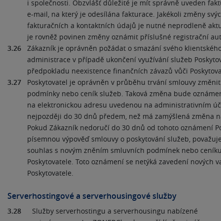
i společnosti. Obzvlášť důležité je mít správně uveden faktu
e-mail, na který je odesílána fakturace. Jakékoli změny svýc
fakturačních a kontaktních údajů je nutné neprodleně aktu
je rovněž povinen změny oznámit příslušné registrační aut
3.26
Zákazník je oprávněn požádat o smazání svého klientského
administrace v případě ukončení využívání služeb Poskytov
předpokladu neexistence finančních závazů vůči Poskytovat
3.27
Poskytovatel je oprávněn v průběhu trvání smlouvy změnit
podmínky nebo ceník služeb. Taková změna bude oznámen
na elektronickou adresu uvedenou na administrativním účt
nejpozději do 30 dnů předem, než má zamýšlená změna na
Pokud Zákazník nedoručí do 30 dnů od tohoto oznámení Po
písemnou výpověď smlouvy o poskytování služeb, považuje 
souhlas s novým zněním smluvních podmínek nebo ceníku
Poskytovatele. Toto oznámení se netýká zavedení nových va
Poskytovatele.
Serverhostingové a serverhousingové služby
3.28
Služby serverhostingu a serverhousingu nabízené