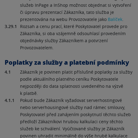
služeb InPage a InShop možnost objednat si vytvoření
či úpravu prezentací Zákazníka, tato služba je
prezentována na webu Provozovatele jako
Balíček
.
3.29.1
Rozsah a cenu prací, které Poskytovatel provede pro
Zákazníka, si oba vzájemně odsouhlasí provedením
objednávky služby Zákazníkem a potvrzení
Provozovatelem.
Poplatky za služby a platební podmínky
4.1
Zákazník je povinen platit příslušné poplatky za služby
podle aktuálního platného ceníku Poskytovatele
nejpozději do data splatnosti uvedeného na výzvě
k platbě.
4.1.1
Pokud bude Zákazník vyžadovat serverhostingové
nebo serverhousingové služby nad rámec smlouvy,
Poskytovatel před zahájením poskytnutí těchto služeb
předloží Zákazníkovi hrubou kalkulaci ceny těchto
služeb ke schválení. Vyúčtované služby je Zákazník
povinen uhradit minimálně do výše hrubé kalkulace