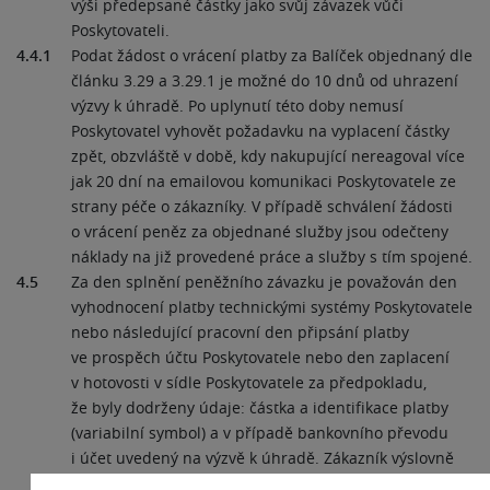
výši předepsané částky jako svůj závazek vůči
Poskytovateli.
4.4.1
Podat žádost o vrácení platby za Balíček objednaný dle
článku 3.29 a 3.29.1 je možné do 10 dnů od uhrazení
výzvy k úhradě. Po uplynutí této doby nemusí
Poskytovatel vyhovět požadavku na vyplacení částky
zpět, obzvláště v době, kdy nakupující nereagoval více
jak 20 dní na emailovou komunikaci Poskytovatele ze
strany péče o zákazníky. V případě schválení žádosti
o vrácení peněz za objednané služby jsou odečteny
náklady na již provedené práce a služby s tím spojené.
4.5
Za den splnění peněžního závazku je považován den
vyhodnocení platby technickými systémy Poskytovatele
nebo následující pracovní den připsání platby
ve prospěch účtu Poskytovatele nebo den zaplacení
v hotovosti v sídle Poskytovatele za předpokladu,
že byly dodrženy údaje: částka a identifikace platby
(variabilní symbol) a v případě bankovního převodu
i účet uvedený na výzvě k úhradě. Zákazník výslovně
souhlasí, že na platby evidované v EET dle zákona