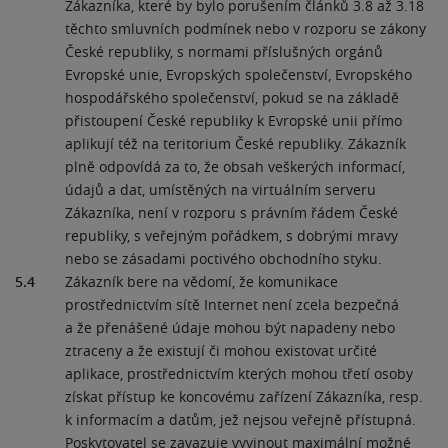
Zákazníka, které by bylo porušením článků 3.8 až 3.18
těchto smluvních podmínek nebo v rozporu se zákony
České republiky, s normami příslušných orgánů
Evropské unie, Evropských společenství, Evropského
hospodářského společenství, pokud se na základě
přistoupení České republiky k Evropské unii přímo
aplikují též na teritorium České republiky. Zákazník
plně odpovídá za to, že obsah veškerých informací,
údajů a dat, umístěných na virtuálním serveru
Zákazníka, není v rozporu s právním řádem České
republiky, s veřejným pořádkem, s dobrými mravy
nebo se zásadami poctivého obchodního styku.
5.4
Zákazník bere na vědomí, že komunikace
prostřednictvím sítě Internet není zcela bezpečná
a že přenášené údaje mohou být napadeny nebo
ztraceny a že existují či mohou existovat určité
aplikace, prostřednictvím kterých mohou třetí osoby
získat přístup ke koncovému zařízení Zákazníka, resp.
k informacím a datům, jež nejsou veřejně přístupná.
Poskytovatel se zavazuje vyvinout maximální možné