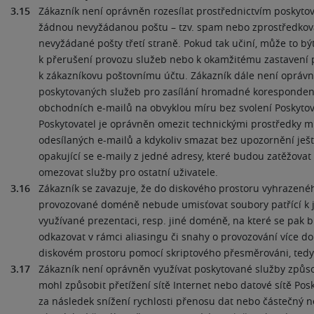
3.15
Zákazník není oprávněn rozesílat prostřednictvím poskyto
žádnou nevyžádanou poštu – tzv. spam nebo zprostředkova
nevyžádané pošty třetí straně. Pokud tak učiní, může to 
k přerušení provozu služeb nebo k okamžitému zastavení 
k zákazníkovu poštovnímu účtu. Zákazník dále není oprávn
poskytovaných služeb pro zasílání hromadné koresponde
obchodních e-mailů na obvyklou míru bez svolení Poskytov
Poskytovatel je oprávněn omezit technickými prostředky mn
odesílaných e-mailů a kdykoliv smazat bez upozornění ješ
opakující se e-maily z jedné adresy, které budou zatěžovat
omezovat služby pro ostatní uživatele.
3.16
Zákazník se zavazuje, že do diskového prostoru vyhrazené
provozované doméně nebude umisťovat soubory patřící k 
využívané prezentaci, resp. jiné doméně, na které se pak b
odkazovat v rámci aliasingu či snahy o provozování více 
diskovém prostoru pomocí skriptového přesměrováni, tedy 
3.17
Zákazník není oprávněn využívat poskytované služby způs
mohl způsobit přetížení sítě Internet nebo datové sítě Posk
za následek snížení rychlosti přenosu dat nebo částečný 