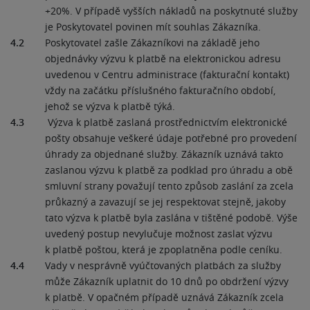
+20%. V případě vyšších nákladů na poskytnuté služby
je Poskytovatel povinen mít souhlas Zákazníka.
4.2
Poskytovatel zašle Zákazníkovi na základě jeho
objednávky výzvu k platbě na elektronickou adresu
uvedenou v Centru administrace (fakturační kontakt)
vždy na začátku příslušného fakturačního období,
jehož se výzva k platbě týká.
4.3
Výzva k platbě zaslaná prostřednictvím elektronické
pošty obsahuje veškeré údaje potřebné pro provedení
úhrady za objednané služby. Zákazník uznává takto
zaslanou výzvu k platbě za podklad pro úhradu a obě
smluvní strany považují tento způsob zaslání za zcela
průkazný a zavazují se jej respektovat stejně, jakoby
tato výzva k platbě byla zaslána v tištěné podobě. Výše
uvedený postup nevylučuje možnost zaslat výzvu
k platbě poštou, která je zpoplatněna podle ceníku.
4.4
Vady v nesprávně vyúčtovaných platbách za služby
může Zákazník uplatnit do 10 dnů po obdržení výzvy
k platbě. V opačném případě uznává Zákazník zcela