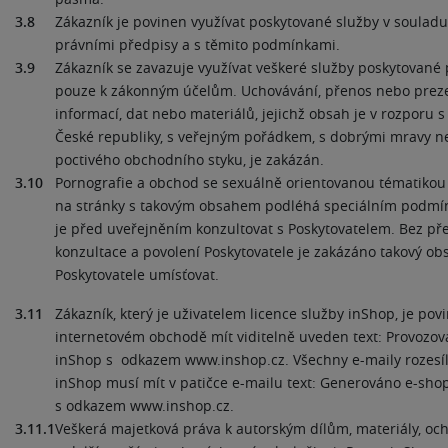
3.8
Zákazník je povinen využívat poskytované služby v souladu
právními předpisy a s těmito podmínkami.
3.9
Zákazník se zavazuje využívat veškeré služby poskytované
pouze k zákonným účelům. Uchovávání, přenos nebo preze
informací, dat nebo materiálů, jejichž obsah je v rozporu
České republiky, s veřejným pořádkem, s dobrými mravy 
poctivého obchodního styku, je zakázán.
3.10
Pornografie a obchod se sexuálně orientovanou tématikou 
na stránky s takovým obsahem podléhá speciálním podmí
je před uveřejněním konzultovat s Poskytovatelem. Bez př
konzultace a povolení Poskytovatele je zakázáno takový ob
Poskytovatele umísťovat.
3.11
Zákazník, který je uživatelem licence služby inShop, je po
internetovém obchodě mít viditelně uveden text: Provozo
inShop s odkazem www.inshop.cz. Všechny e-maily rozesíl
inShop musí mít v patičce e-mailu text: Generováno e-sh
s odkazem www.inshop.cz.
3.11.1
Veškerá majetková práva k autorským dílům, materiály, o