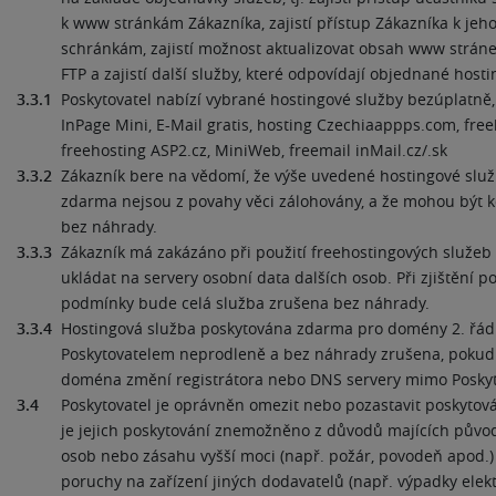
k www stránkám Zákazníka, zajistí přístup Zákazníka k jeh
schránkám, zajistí možnost aktualizovat obsah www stráne
FTP a zajistí další služby, které odpovídají objednané host
3.3.1
Poskytovatel nabízí vybrané hostingové služby bezúplatně, 
InPage Mini, E-Mail gratis, hosting Czechiaappps.com, free
freehosting ASP2.cz, MiniWeb, freemail inMail.cz/.sk
3.3.2
Zákazník bere na vědomí, že výše uvedené hostingové slu
zdarma nejsou z povahy věci zálohovány, a že mohou být k
bez náhrady.
3.3.3
Zákazník má zakázáno při použití freehostingových služeb
ukládat na servery osobní data dalších osob. Při zjištění p
podmínky bude celá služba zrušena bez náhrady.
3.3.4
Hostingová služba poskytována zdarma pro domény 2. řád
Poskytovatelem neprodleně a bez náhrady zrušena, poku
doména změní registrátora nebo DNS servery mimo Poskyt
3.4
Poskytovatel je oprávněn omezit nebo pozastavit poskytov
je jejich poskytování znemožněno z důvodů majících původ 
osob nebo zásahu vyšší moci (např. požár, povodeň apod.
poruchy na zařízení jiných dodavatelů (např. výpadky elekt