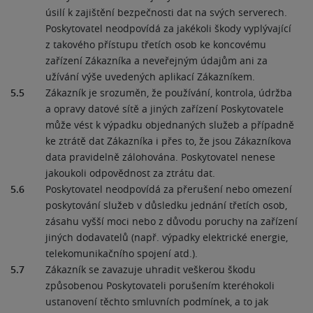
úsilí k zajištění bezpečnosti dat na svých serverech.
Poskytovatel neodpovídá za jakékoli škody vyplývající
z takového přístupu třetích osob ke koncovému
zařízení Zákazníka a neveřejným údajům ani za
užívání výše uvedených aplikací Zákazníkem.
5.5
Zákazník je srozuměn, že používání, kontrola, údržba
a opravy datové sítě a jiných zařízení Poskytovatele
může vést k výpadku objednaných služeb a případně
ke ztrátě dat Zákazníka i přes to, že jsou Zákazníkova
data pravidelně zálohována. Poskytovatel nenese
jakoukoli odpovědnost za ztrátu dat.
5.6
Poskytovatel neodpovídá za přerušení nebo omezení
poskytování služeb v důsledku jednání třetích osob,
zásahu vyšší moci nebo z důvodu poruchy na zařízení
jiných dodavatelů (např. výpadky elektrické energie,
telekomunikačního spojení atd.).
5.7
Zákazník se zavazuje uhradit veškerou škodu
způsobenou Poskytovateli porušením kteréhokoli
ustanovení těchto smluvních podmínek, a to jak