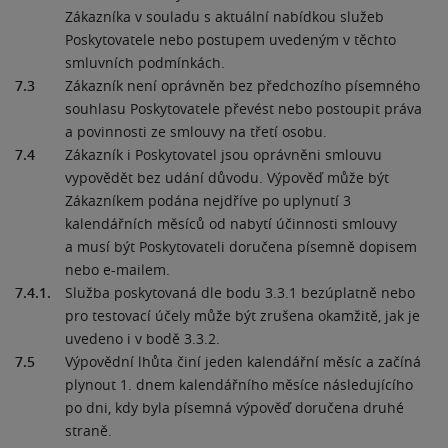
Zákazníka v souladu s aktuální nabídkou služeb
Poskytovatele nebo postupem uvedeným v těchto
smluvních podmínkách.
7.3
Zákazník není oprávněn bez předchozího písemného
souhlasu Poskytovatele převést nebo postoupit práva
a povinnosti ze smlouvy na třetí osobu.
7.4
Zákazník i Poskytovatel jsou oprávněni smlouvu
vypovědět bez udání důvodu. Výpověď může být
Zákazníkem podána nejdříve po uplynutí 3
kalendářních měsíců od nabytí účinnosti smlouvy
a musí být Poskytovateli doručena písemně dopisem
nebo e-mailem.
7.4.1.
Služba poskytovaná dle bodu 3.3.1 bezúplatně nebo
pro testovací účely může být zrušena okamžitě, jak je
uvedeno i v bodě 3.3.2.
7.5
Výpovědní lhůta činí jeden kalendářní měsíc a začíná
plynout 1. dnem kalendářního měsíce následujícího
po dni, kdy byla písemná výpověď doručena druhé
straně.