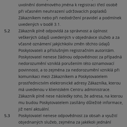
uvolnění doménového jména k registraci třetí osobě
při včasném neuhrazení udržovacích poplatků
Zákazníkem nebo při nedodržení pravidel a podmínek
uvedených v bodě 3.1.
5.2
Zákazník plně odpovídá za správnost a úplnost
veškerých údajů uvedených v objednávce služeb a za
včasné oznámení jakýchkoliv změn těchto údajů
Poskytovateli a příslušným registračním autoritám.
Poskytovatel nenese žádnou odpovědnost za případná
nedorozumění vzniklá porušením této oznamovací
povinnosti, a to zejména za nedorozumění vzniklá při
komunikaci mezi Zákazníkem a Poskytovatelem
prostřednictvím elektronické adresy Zákazníka, kterou
má uvedenou v klientském Centru administrace.
Zákazník plně nese následky toho, že adresa, na kterou
mu budou Poskytovatelem zasílány důležité informace,
již není aktuální.
5.3
Poskytovatel nenese odpovědnost za obsah a využití
objednaných služeb, zejména za jakékoli jednání