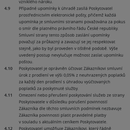
vzniklého nároku.
4.9
Případné upomínky k úhradě zasílá Poskytovatel
prostřednictvím elektronické pošty, přičemž každá
upomínka je smluvními stranami považována za pokus
o smír dle platného právního řádu České republiky.
Smluvní strany tento způsob zaslání upomínky
považují za průkazný a zavazují se jej respektovat
stejně, jako by byl proveden v tištěné podobě. Výše
uvedený postup nevylučuje možnost zaslat upomínku
poštou.
4.10
Poskytovatel je oprávněn účtovat Zákazníkovi smluvní
úrok z prodlení ve výši 0,05% z neuhrazených poplatků
za každý den prodlení s úhradou vyúčtovaných
poplatků za poskytnuté služby.
4.11
Omezení nebo přerušení poskytování služeb ze strany
Poskytovatele v důsledku porušení povinností
Zákazníka dle těchto smluvních podmínek nezbavuje
Zákazníka povinnosti platit pravidelné platby
v souladu s aktuálním ceníkem Poskytovatele.
4.12
Poskytovatel umožňuje Zákazníkovi, který řádně