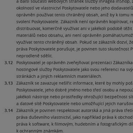
a další součásti webových stránek služby inPagea inShop, 
okolností ve vlastnictví Poskytovatele nebo jeho dodavatel
oprávněn používat tento chráněný obsah, aniž by k tomu mě
svolení Poskytovatele. Zákazník není oprávněn kopírovat, 
distribuovat, komerčně využívat ani v jakékoli podobě těžit
materiálů nebo obsahu, ani není oprávněn pomáhat/umožň
využívat tento chráněný obsah. Pokud se zákazník dozví, že
práva Poskytovatele porušuje, je povinen tuto skutečnost P
neprodleně sdělit.
3.12
Poskytovatel je oprávněn zveřejňovat prezentaci Zákazníka 
hostingové služby Poskytovatele jako svou referenci na s
stránkách a jiných reklamních materiálech.
3.13
Zákazník se zavazuje nešířit informace, které by mohly poš
Poskytovatele, jeho dobré jméno nebo třetí osobu a nepouží
jakékoli nástroje nebo prostředky ohrožující bezpečnost sí
a datové sítě Poskytovatele nebo umožňující jejich narušov
3.14
Zákazník je povinen respektovat autorská a jiná práva třet
práva duševního vlastnictví, jako například práva k obchod
práva k software, k filmovým, hudebním a fotografickým d
k ochranným známkám.