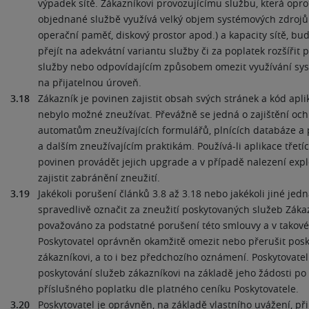
výpadek sítě. Zákazníkovi provozujícímu službu, která opr
objednané službě využívá velký objem systémových zdrojů 
operační paměť, diskový prostor apod.) a kapacity sítě, b
přejít na adekvátní variantu služby či za poplatek rozšířit
služby nebo odpovídajícím způsobem omezit využívání sy
na přijatelnou úroveň.
3.18
Zákazník je povinen zajistit obsah svých stránek a kód aplik
nebylo možné zneužívat. Převážně se jedná o zajištění och
automatům zneužívajících formulářů, plnících databáze a 
a dalším zneužívajícím praktikám. Používá-li aplikace třetíc
povinen provádět jejich upgrade a v případě nalezení expl
zajistit zabránění zneužití.
3.19
Jakékoli porušení článků 3.8 až 3.18 nebo jakékoli jiné jedná
spravedlivě označit za zneužití poskytovaných služeb Záka
považováno za podstatné porušení této smlouvy a v takov
Poskytovatel oprávněn okamžitě omezit nebo přerušit posk
zákazníkovi, a to i bez předchozího oznámení. Poskytovate
poskytování služeb zákazníkovi na základě jeho žádosti po
příslušného poplatku dle platného ceníku Poskytovatele.
3.20
Poskytovatel je oprávněn, na základě vlastního uvážení, p