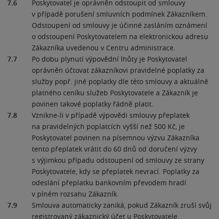
7.6
Poskytovatel je oprávněn odstoupit od smlouvy
v případě porušení smluvních podmínek Zákazníkem.
Odstoupení od smlouvy je účinné zasláním oznámení
o odstoupení Poskytovatelem na elektronickou adresu
Zákazníka uvedenou v Centru administrace.
7.7
Po dobu plynutí výpovědní lhůty je Poskytovatel
oprávněn účtovat zákazníkovi pravidelné poplatky za
služby popř. jiné poplatky dle této smlouvy a aktuálně
platného ceníku služeb Poskytovatele a Zákazník je
povinen takové poplatky řádně platit.
7.8
Vznikne-li v případě výpovědi smlouvy přeplatek
na pravidelných poplatcích vyšší než 500 Kč, je
Poskytovatel povinen na písemnou výzvu Zákazníka
tento přeplatek vrátit do 60 dnů od doručení výzvy
s výjimkou případu odstoupení od smlouvy ze strany
Poskytovatele, kdy se přeplatek nevrací. Poplatky za
odeslání přeplatku bankovním převodem hradí
v plném rozsahu Zákazník.
7.9
Smlouva automaticky zaniká, pokud Zákazník zruší svůj
registrovaný zákaznický účet u Poskytovatele.