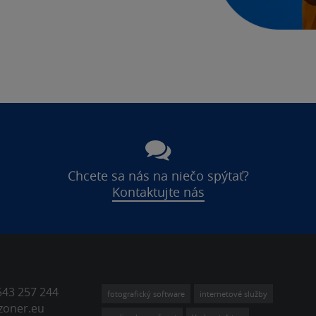
Chcete sa nás na niečo spýtať?
Kontaktujte nás
543 257 244
fotografický software
internetové služby
zoner.eu