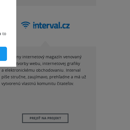
a to
Populárny internetový magazín venovaný
témam tvorby webu, internetovej grafiky
a elektronickému obchodovaniu. Interval
píše stručne, zaujímavo, prehľadne a má už
vytvorenú vlastnú komunitu čitateľov.
PREJSŤ NA PROJEKT