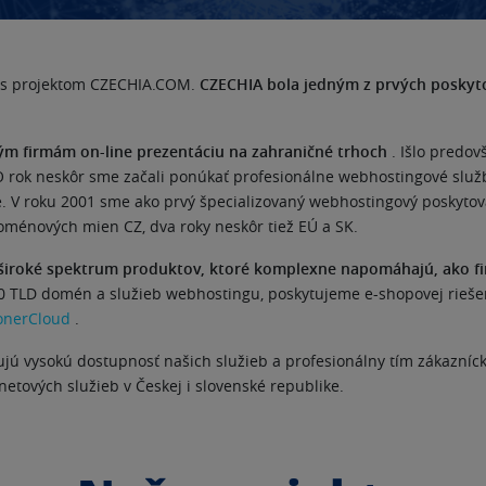
96 s projektom CZECHIA.COM.
CZECHIA bola jedným z prvých poskytov
m firmám on-line prezentáciu na zahraničné trhoch
. Išlo predo
rok neskôr sme začali ponúkať profesionálne webhostingové služby 
ne. V roku 2001 sme ako prvý špecializovaný webhostingový poskytov
oménových mien CZ, dva roky neskôr tiež EÚ a SK.
široké spektrum produktov, ktoré komplexne napomáhajú, ako fi
600 TLD domén a služieb webhostingu, poskytujeme e-shopovej rieše
onerCloud
.
eňujú vysokú dostupnosť našich služieb a profesionálny tím zákazní
tových služieb v Českej i slovenské republike.