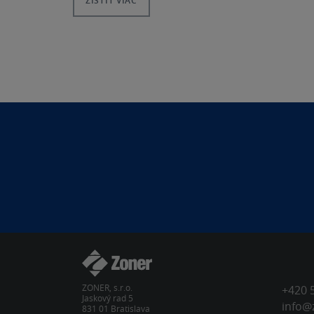
ZISTIŤ VIAC
ZONER, s.r.o.
+420 
Jaskový rad 5
info@
831 01 Bratislava