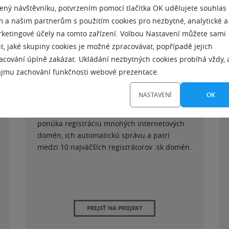
ený návštěvníku, potvrzením pomocí tlačítka OK udělujete souhlas
 a našim partnerům s použitím cookies pro nezbytné, analytické a
ketingové účely na tomto zařízení. Volbou Nastavení můžete sami
it, jaké skupiny cookies je možné zpracovávat, popřípadě jejich
acování úplně zakázat. Ukládání nezbytných cookies probíhá vždy, 
ájmu zachování funkčnosti webové prezentace.
NASTAVENÍ
OK
Vznikla v roku 2003 po úspešnom zisku
akreditovaného registrátora CZ domén. Dnes
ponúka registráciu mnohých internetových
domén, ich automatickú správu a patrí
medzi 10 najväčších registrátorov .sk domén.
PREJSŤ NA PROJEKT