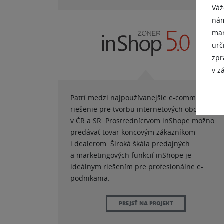
Váž
nám
mar
urč
zpr
v z
Patrí medzi najpoužívanejšie e-commerce
riešenie pre tvorbu internetových obchodov
v ČR a SR. Prostredníctvom inShope možno
predávať tovar koncovým zákazníkom
i dealerom. Široká škála predajných
a marketingových funkcií inShope je
ideálnym riešením pre profesionálne e-
podnikania.
PREJSŤ NA PROJEKT