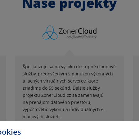
Naše projekty
Špecializuje sa na vysoko dostupné cloudové
služby, predovšetkým s ponukou výkonných
a lacných virtuálnych serverov, ktoré
zriadime do 55 sekúnd. Ďalšie služby
projektu ZonerCloud.cz sa zameriavajú
na prenájom dátového priestoru,
výpočtového výkonu a individuálnych e-
mailových služieb.
ookies
PREJSŤ NA PROJEKT