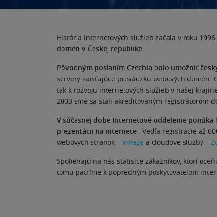
História Internetových služieb začala v roku 19
domén v Českej republike
.
Pôvodným poslaním Czechia bolo umožniť český
servery zaisťujúce prevádzku webových domén. O 
tak k rozvoju internetových služieb v našej kraji
2003 sme sa stali akreditovaným registrátorom d
V súčasnej dobe Internetové oddelenie ponúka 
prezentácii na internete
. Vedľa registrácie až 
webových stránok –
inPage
a cloudové služby –
Z
Spoliehajú na nás státisíce zákazníkov, ktorí oc
tomu patríme k popredným poskytovateľom interne