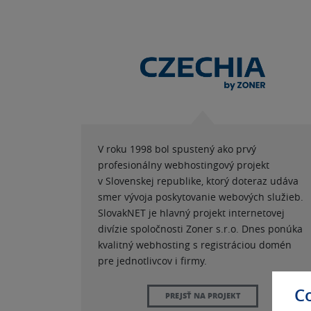
V roku 1998 bol spustený ako prvý
profesionálny webhostingový projekt
v Slovenskej republike, ktorý doteraz udáva
smer vývoja poskytovanie webových služieb.
SlovakNET je hlavný projekt internetovej
divízie spoločnosti Zoner s.r.o. Dnes ponúka
kvalitný webhosting s registráciou domén
pre jednotlivcov i firmy.
C
PREJSŤ NA PROJEKT