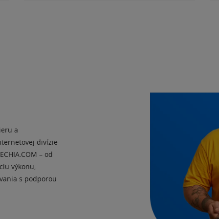
ieru a
ernetovej divízie
CZECHIA.COM – od
ciu výkonu,
ávania s podporou