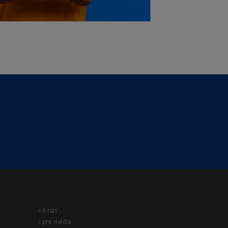
o nás
pre médiá