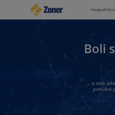
Fotografický 
Boli 
... a sme je
ponúkol p