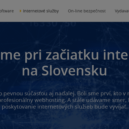
software
Internetové služby
On-line bezpečnost
Vydavat
sme pri začiatku int
na Slovensku
ho pevnou súčasťou aj naďalej. Boli sme prví, kto v
rofesionálny webhosting. A stále udávame smer,
poskytovanie internetových služieb bude vyvíjať.