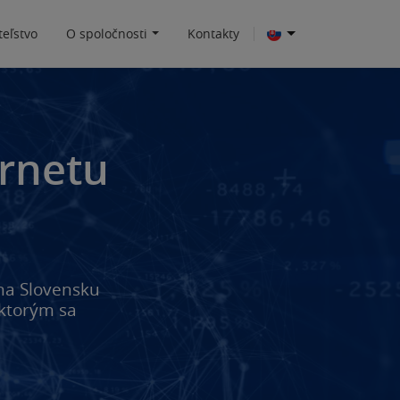
eľstvo
O spoločnosti
Kontakty
ernetu
 na Slovensku
 ktorým sa