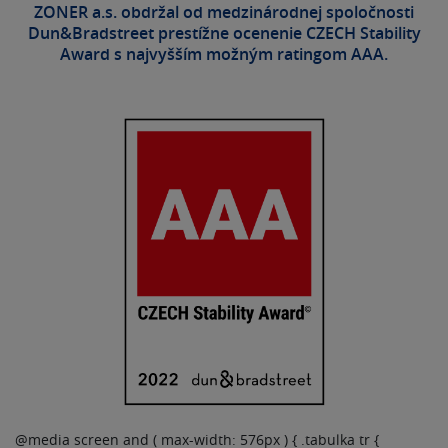
ZONER a.s. obdržal od medzinárodnej spoločnosti
Dun&Bradstreet prestížne ocenenie CZECH Stability
Award s najvyšším možným ratingom AAA.
@media screen and ( max-width: 576px ) { .tabulka tr {