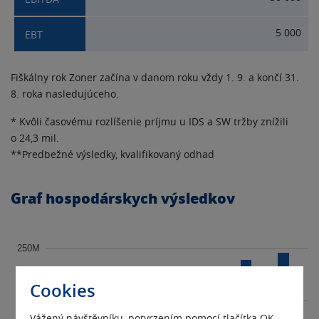
5 000
Fiškálny rok Zoner začína v danom roku vždy 1. 9. a končí 31.
8. roka nasledujúceho.
* Kvôli časovému rozlíšenie príjmu u IDS a SW tržby znížili
o 24,3 mil.
**Predbežné výsledky, kvalifikovaný odhad
Graf hospodárskych výsledkov
250M
Cookies
200M
Vážený návštěvníku, potvrzením pomocí tlačítka OK