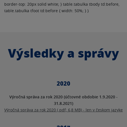
border-top: 20px solid white; } table.tabulka tbody td:before,
table.tabulka tfoot td:before { width: 50%; } }
Výsledky a správy
2020
Výročná správa za rok 2020 (účtovné obdobie 1.9.2020 -
31.8.2021)
Výročná správa za rok 2020 (.pdf; 6,8 MB) - len v českom jazyke