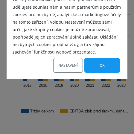
udělujete souhlas nám a našim partnerům s použitím
cookies pro nezbytné, analytické a marketingové účely
150M
na tomto zařízení. Volbou Nastavení můžete sami
určit, jaké skupiny cookies je možné zpracovávat,
popřípadě jejich zpracování úplně zakázat. Ukládání
100M
nezbytných cookies probíhá vždy, a to v zájmu
zachování funkčnosti webové prezentace.
50M
NASTAVENÍ
OK
2017
2018
2019
2020
2021
2022
2023
Tržby celkom
EBITDA zisk pred úrokmi, daňa…