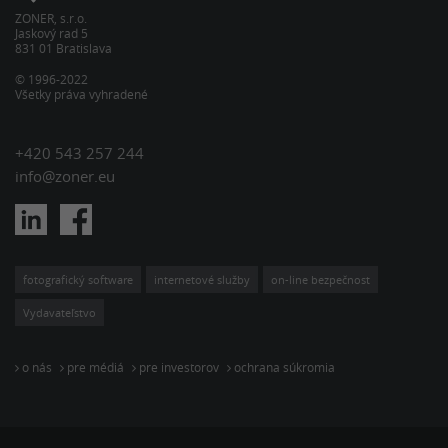
ZONER, s.r.o.
Jaskový rad 5
831 01 Bratislava
© 1996-2022
Všetky práva vyhradené
+420 543 257 244
info@zoner.eu
fotografický software
internetové služby
on-line bezpečnost
Vydavateľstvo
o nás
pre médiá
pre investorov
ochrana súkromia