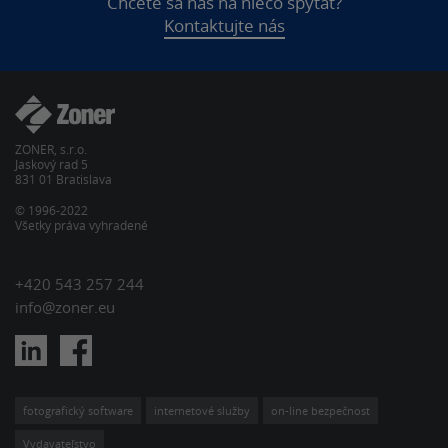
Chcete sa nás na niečo spýtať?
Kontaktujte nás
ZONER, s.r.o.
Jaskový rad 5
831 01 Bratislava
© 1996-2022
Všetky práva vyhradené
+420 543 257 244
info@zoner.eu
fotografický software
internetové služby
on-line bezpečnost
Vydavateľstvo