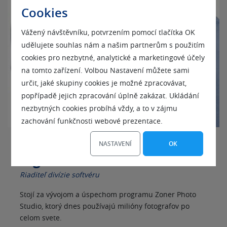
Cookies
Vážený návštěvníku, potvrzením pomocí tlačítka OK
udělujete souhlas nám a našim partnerům s použitím
cookies pro nezbytné, analytické a marketingové účely
na tomto zařízení. Volbou Nastavení můžete sami
určit, jaké skupiny cookies je možné zpracovávat,
popřípadě jejich zpracování úplně zakázat. Ukládání
nezbytných cookies probíhá vždy, a to v zájmu
zachování funkčnosti webové prezentace.
NASTAVENÍ
OK
Ing. Michal Prouza
Riaditeľ divízie softvéru
Stojí za vývojom a úspechom programu Zoner Photo
Studio, ktorý dnes používajú milióny fotografov po
celom svete.