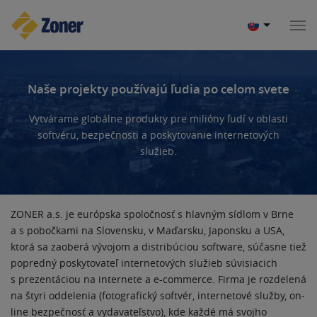
Naše projekty používajú ľudia po celom svete
Vytvárame globálne produkty pre milióny ľudí v oblasti
softvéru, bezpečnosti a poskytovanie internetových
služieb.
ZONER a.s. je európska spoločnosť s hlavným sídlom v Brne
a s pobočkami na Slovensku, v Maďarsku, Japonsku a USA,
ktorá sa zaoberá vývojom a distribúciou software, súčasne tiež
popredný poskytovateľ internetových služieb súvisiacich
s prezentáciou na internete a e-commerce. Firma je rozdelená
na štyri oddelenia (fotografický softvér, internetové služby, on-
line bezpečnosť a vydavateľstvo), kde každé má svojho