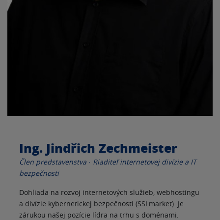
Ing. Jindřich Zechmeister
Člen predstavenstva · Riaditeľ internetovej divízie a IT
bezpečnosti
Dohliada na rozvoj internetových služieb, webhostingu
a divízie kybernetickej bezpečnosti (SSLmarket). Je
zárukou našej pozície lídra na trhu s doménami.