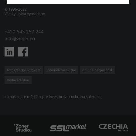
© 1996-2022
Všetky práva vyhradené
+420 543 257 244
info@zoner.eu
fotografický software
internetové služby
on-line bezpečnost
Vydavateľstvo
o nás
pre médiá
pre investorov
ochrana súkromia