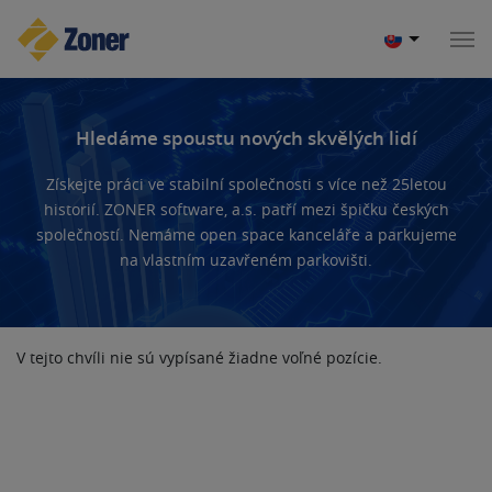
Hledáme spoustu nových skvělých lidí
Získejte práci ve stabilní společnosti s více než 25letou
historií. ZONER software, a.s. patří mezi špičku českých
společností. Nemáme open space kanceláře a parkujeme
na vlastním uzavřeném parkovišti.
V tejto chvíli nie sú vypísané žiadne voľné pozície.