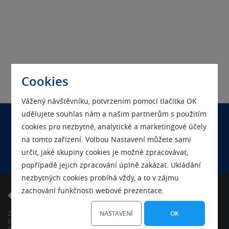
Cookies
Vážený návštěvníku, potvrzením pomocí tlačítka OK
udělujete souhlas nám a našim partnerům s použitím
cookies pro nezbytné, analytické a marketingové účely
Chcete sa nás na niečo spýtať?
na tomto zařízení. Volbou Nastavení můžete sami
Kontaktujte nás
určit, jaké skupiny cookies je možné zpracovávat,
popřípadě jejich zpracování úplně zakázat. Ukládání
nezbytných cookies probíhá vždy, a to v zájmu
zachování funkčnosti webové prezentace.
NASTAVENÍ
OK
ZONER, s.r.o.
Jaskový rad 5
831 01 Bratislava