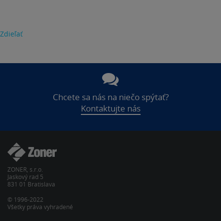
Zdieľať
Chcete sa nás na niečo spýtať?
Kontaktujte nás
ZONER, s.r.o.
Jaskový rad 5
831 01 Bratislava
© 1996-2022
Všetky práva vyhradené