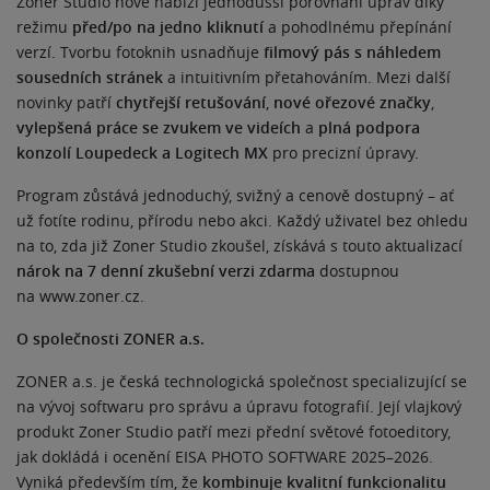
Zoner Studio nově nabízí jednodušší porovnání úprav díky
režimu
před/po na jedno kliknutí
a pohodlnému přepínání
verzí. Tvorbu fotoknih usnadňuje
filmový pás s náhledem
sousedních stránek
a intuitivním přetahováním. Mezi další
novinky patří
chytřejší retušování
,
nové ořezové značky
,
vylepšená práce se zvukem ve videích
a
plná podpora
konzolí Loupedeck a Logitech MX
pro precizní úpravy.
Program zůstává jednoduchý, svižný a cenově dostupný – ať
už fotíte rodinu, přírodu nebo akci. Každý uživatel bez ohledu
na to, zda již Zoner Studio zkoušel, získává s touto aktualizací
nárok na 7 denní zkušební verzi zdarma
dostupnou
na www.zoner.cz.
O společnosti ZONER a.s.
ZONER a.s. je česká technologická společnost specializující se
na vývoj softwaru pro správu a úpravu fotografií. Její vlajkový
produkt Zoner Studio patří mezi přední světové fotoeditory,
jak dokládá i ocenění EISA PHOTO SOFTWARE 2025–2026.
Vyniká především tím, že
kombinuje kvalitní funkcionalitu