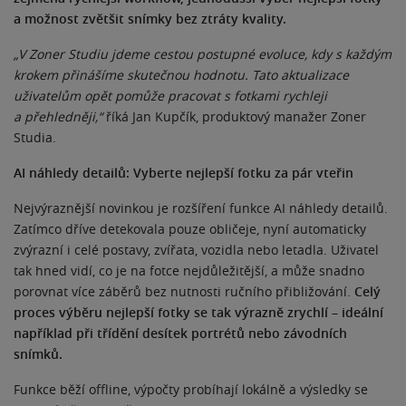
a možnost zvětšit snímky bez ztráty kvality.
„V Zoner Studiu jdeme cestou postupné evoluce, kdy s každým
krokem přinášíme skutečnou hodnotu. Tato aktualizace
uživatelům opět pomůže pracovat s fotkami rychleji
a přehledněji,“
říká Jan Kupčík, produktový manažer Zoner
Studia.
AI náhledy detailů: Vyberte nejlepší fotku za pár vteřin
Nejvýraznější novinkou je rozšíření funkce AI náhledy detailů.
Zatímco dříve detekovala pouze obličeje, nyní automaticky
zvýrazní i celé postavy, zvířata, vozidla nebo letadla. Uživatel
tak hned vidí, co je na fotce nejdůležitější, a může snadno
porovnat více záběrů bez nutnosti ručního přibližování.
Celý
proces výběru nejlepší fotky se tak výrazně zrychlí – ideální
například při třídění desítek portrétů nebo závodních
snímků.
Funkce běží offline, výpočty probíhají lokálně a výsledky se