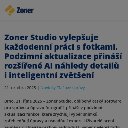
Zoner Studio vylepšuje
každodenní práci s fotkami.
Podzimní aktualizace přináší
rozšířené AI náhledy detailů
i inteligentní zvětšení
21. októbra 2025 |
Novinky
Tlačové správy
Brno, 21. října 2025
–
Zoner Studio, oblíbený český software
pro správu a úpravu fotografií, přináší v podzimní
aktualizaci funkce, které zrychlují výběr snímků,
zpřehledňují úpravy a usnadňují export. Uživatelé ocení
zejména rychlejší workflow, jednodušší výběr nejlepší fotky