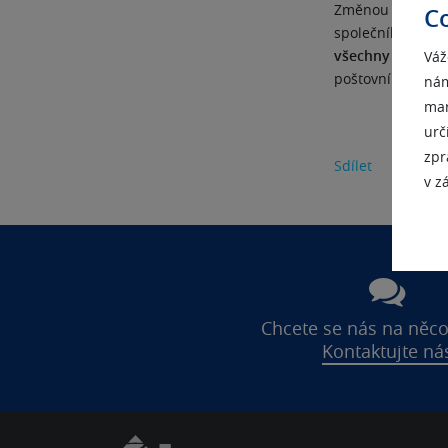
Změnou právní fo
C
společníků na ak
všechny důležité
Váž
poštovní a e-mai
nám
mar
urč
zpr
Sdílet
v z
Chcete se nás na něco
Kontaktujte ná