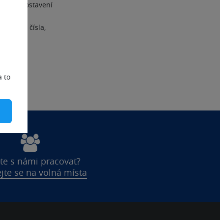
právní postavení
vají také
elefonní čísla,
a to
te s námi pracovat?
jte se na volná místa