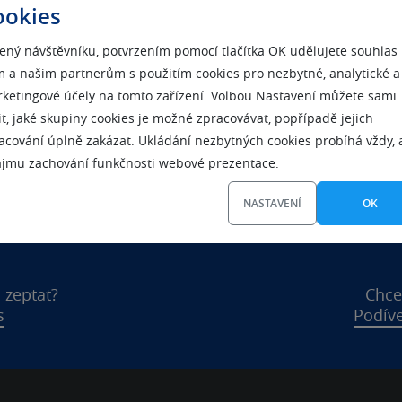
rmy společnost s.r.o. nezaniká, pouze se mění vnitřní struktura a 
ookies
cionáře. Vlastnická struktura zůstává beze změn.
V platnosti zůstá
 identifikační údaje a kontakty
– IČ, DIČ, adresa sídla společnosti, t
ený návštěvníku, potvrzením pomocí tlačítka OK udělujete souhlas
lové adresy, bankovní spojení atd.
 a našim partnerům s použitím cookies pro nezbytné, analytické a
ketingové účely na tomto zařízení. Volbou Nastavení můžete sami
it, jaké skupiny cookies je možné zpracovávat, popřípadě jejich
acování úplně zakázat. Ukládání nezbytných cookies probíhá vždy, 
ájmu zachování funkčnosti webové prezentace.
NASTAVENÍ
OK
 zeptat?
Chce
s
Podíve