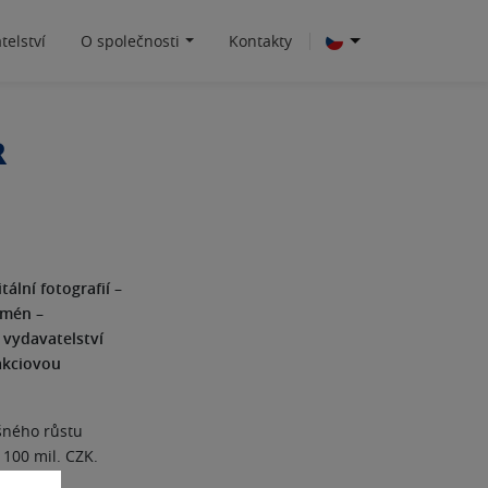
telství
O společnosti
Kontakty
R
ální fotografií –
omén –
 vydavatelství
akciovou
šného růstu
 100 mil. CZK.