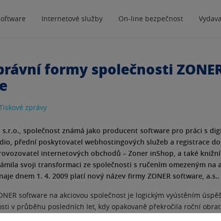
software
Internetové služby
On-line bezpečnost
Vydava
rávní formy společnosti ZONE
e
Tiskové zprávy
s.r.o., společnost známá jako producent software pro práci s digit
dio, přední poskytovatel webhostingových služeb a registrace d
ovozovatel internetových obchodů – Zoner inShop, a také knižní
námila svoji transformaci ze společnosti s ručením omezeným na 
naje dnem 1. 4. 2009 platí nový název firmy ZONER software, a.s..
ONER software na akciovou společnost je logickým vyústěním úspě
osti v průběhu posledních let, kdy opakovaně překročila roční obrat