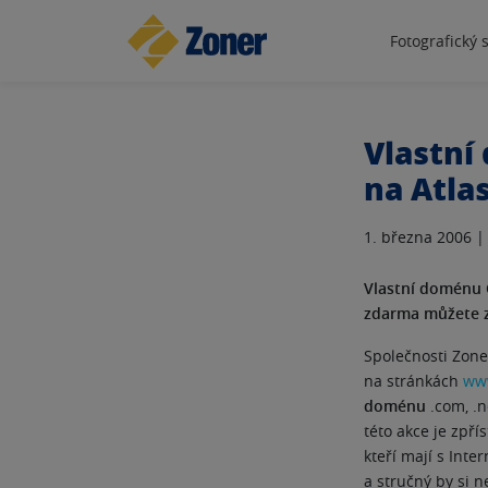
Fotografický 
Vlastní
na Atla
1. března 2006 
Vlastní doménu 
zdarma můžete zí
Společnosti Zone
na stránkách
www
doménu
.com, .n
této akce je zpří
kteří mají s Int
a stručný by si n