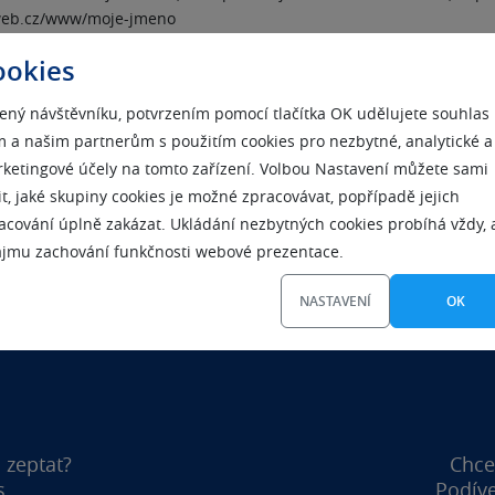
web.cz/www/moje-jmeno
Web nabízí
3 webhostingové varianty s garancí profesionálních sl
ookies
 podporu PHP skriptů, přístup přes FTP, statistiku návštěvnosti, pr
 e-mailové schránky včetně antiviru a antispamu. Plné využití web
ený návštěvníku, potvrzením pomocí tlačítka OK udělujete souhlas
e varianta Standard. Ta kromě PHP nabízí i databázi MySQL, velký
 a našim partnerům s použitím cookies pro nezbytné, analytické a
et e-mailových schránek. Méně náročný uživatel si pro jednoduch
ketingové účely na tomto zařízení. Volbou Nastavení můžete sami
INI. To vše na jeden rok ZDARMA.
it, jaké skupiny cookies je možné zpracovávat, popřípadě jejich
acování úplně zakázat. Ukládání nezbytných cookies probíhá vždy, 
ájmu zachování funkčnosti webové prezentace.
NASTAVENÍ
OK
 zeptat?
Chce
s
Podíve