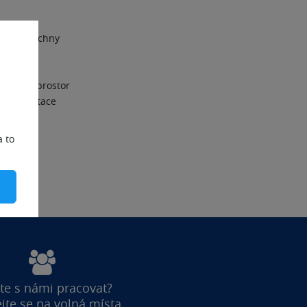
užeb
. Všechny
avidelné
hostingu
 datový prostor
é prezentace
a to
te s námi pracovat?
jte se na volná místa