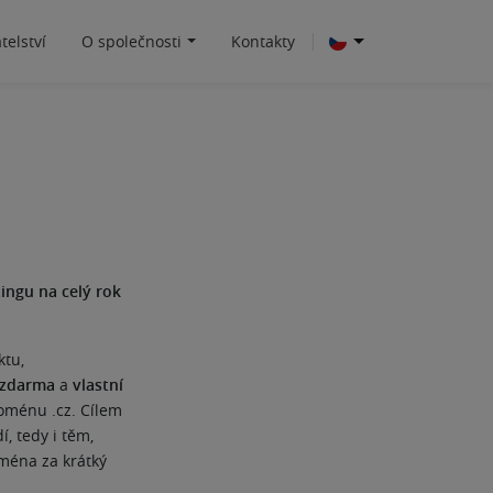
telství
O společnosti
Kontakty
ngu na celý rok
ktu,
 zdarma
a
vlastní
doménu .cz. Cílem
, tedy i těm,
ména za krátký
.