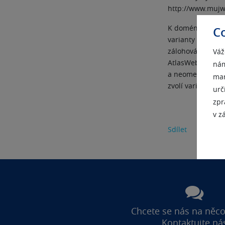
http://www.muj
K doméně Atlas
C
varianty obsahují
zálohování dat a
Váž
AtlasWeb umožňuj
nám
a neomezený poč
mar
zvolí variantu M
urč
zpr
v z
Sdílet
Chcete se nás na něco
Kontaktujte ná