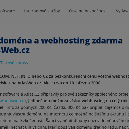
software
Internetové služby
On-line bezpečnost
Vydava
 doména a webhosting zdarma
sWeb.cz
|
Tiskové zprávy
COM, NET, INFO nebo CZ za bezkonkurenční cenu včetně webhosti
skat na AtlasWeb.cz. Akce trvá do 10. března 2006.
r software a Atlas.CZ připravily pro své zákazníky společného proje
.atlasweb.cz
,
jedinečnou možnost
získat
webhosting na celý rok
et, .info za pouhých 200 Kč. Částku 300 Kč pak připlatí zájemce o 
stupnit vlastní doménu na Internetu co možná nejširšímu okruhu lidí
ernetem malé zkušenosti. Šanci vyměnit dlouhý název doménového j
eměli nechat ujít všichni, kteří používají doménu třetího řádu, např