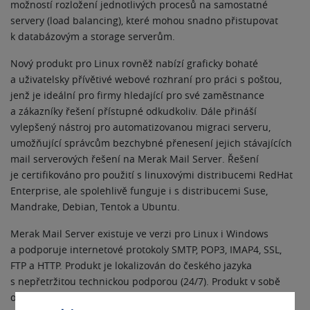
možností rozložení jednotlivých procesů na samostatné
servery (load balancing), které mohou snadno přistupovat
k databázovým a storage serverům.
Nový produkt pro Linux rovněž nabízí graficky bohaté
a uživatelsky přívětivé webové rozhraní pro práci s poštou,
jenž je ideální pro firmy hledající pro své zaměstnance
a zákazníky řešení přístupné odkudkoliv. Dále přináší
vylepšený nástroj pro automatizovanou migraci serveru,
umožňující správcům bezchybné přenesení jejich stávajících
mail serverových řešení na Merak Mail Server. Řešení
je certifikováno pro použití s linuxovými distribucemi RedHat
Enterprise, ale spolehlivě funguje i s distribucemi Suse,
Mandrake, Debian, Tentok a Ubuntu.
Merak Mail Server existuje ve verzi pro Linux i Windows
a podporuje internetové protokoly SMTP, POP3, IMAP4, SSL,
FTP a HTTP. Produkt je lokalizován do českého jazyka
s nepřetržitou technickou podporou (24/7). Produkt v sobě
obsahuje integrovaný Antispam a Antivirus a také kompletní