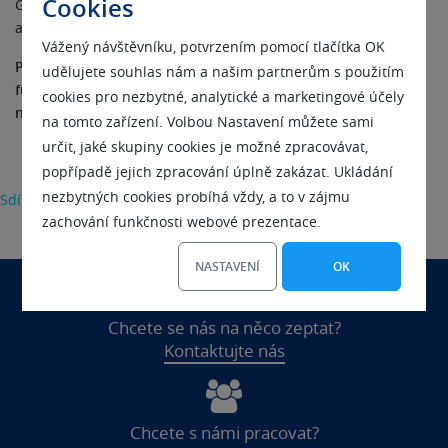
Cookies
Groupware server s možností synchronizace s klientskou
aplikací MS Outlook.
Vážený návštěvníku, potvrzením pomocí tlačítka OK
Poslední verze Merak Mail Serveru 8.4 k vyzkoušení, plně
udělujete souhlas nám a našim partnerům s použitím
fuknční po dobu 30 dnů bez omezení je ke volně ke stažení
cookies pro nezbytné, analytické a marketingové účely
na
www.icewarp.cz
na tomto zařízení. Volbou Nastavení můžete sami
určit, jaké skupiny cookies je možné zpracovávat,
popřípadě jejich zpracování úplně zakázat. Ukládání
nezbytných cookies probíhá vždy, a to v zájmu
Sdílet
zachování funkčnosti webové prezentace.
NASTAVENÍ
OK
Chcete se nás na něco zeptat?
Kontaktujte nás
Chcete s námi pracovat?