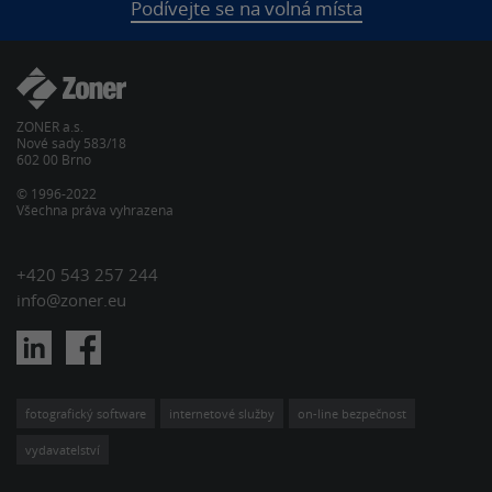
Podívejte se na volná místa
ZONER a.s.
Nové sady 583/18
602 00 Brno
© 1996-2022
Všechna práva vyhrazena
+420 543 257 244
info@zoner.eu
fotografický software
internetové služby
on-line bezpečnost
vydavatelství