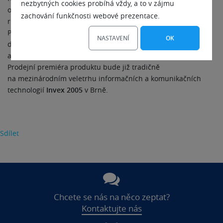
nezbytných cookies probíhá vždy, a to v zájmu
označovaných
Professional
,
Home
a
Classic
, určených pro
zachování funkčnosti webové prezentace.
různé skupiny uživatelů. Součástí standardní prodejní verze
Professional bude navíc kniha „Zoner Photo Studio 8 – kouzlo
NASTAVENÍ
OK
digitální fotografie“ z nakladatelské divize Zoner Press
a přiložené brýle pro prohlížení stereoskopických obrázků.
Prodejní premiéra produktu bude již tradičně
na mezinárodním veletrhu informačních a komunikačních
technologií
Invex 2005
v Brně.
Sdílet
Chcete se nás na něco zeptat?
Kontaktujte nás