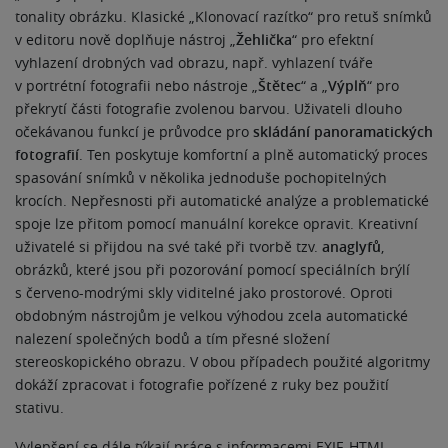
tonality obrázku. Klasické „Klonovací razítko“ pro retuš snímků
v editoru nově doplňuje nástroj „
Žehlička
“ pro efektní
vyhlazení drobných vad obrazu, např. vyhlazení tváře
v portrétní fotografii nebo nástroje „
Štětec
“ a „
Výplň
“ pro
překrytí části fotografie zvolenou barvou. Uživateli dlouho
očekávanou funkcí je průvodce pro
skládání panoramatických
fotografií
. Ten poskytuje komfortní a plně automatický proces
spasování snímků v několika jednoduše pochopitelných
krocích. Nepřesnosti při automatické analýze a problematické
spoje lze přitom pomocí manuální korekce opravit. Kreativní
uživatelé si přijdou na své také při tvorbě tzv.
anaglyfů
,
obrázků, které jsou při pozorování pomocí speciálních brýlí
s červeno-modrými skly viditelné jako prostorové. Oproti
obdobným nástrojům je velkou výhodou zcela automatické
nalezení společných bodů a tím přesné složení
stereoskopického obrazu. V obou případech použité algoritmy
dokáží zpracovat i fotografie pořízené z ruky bez použití
stativu.
Vylepšení se dále týkají práce s informacemi EXIF, HTML