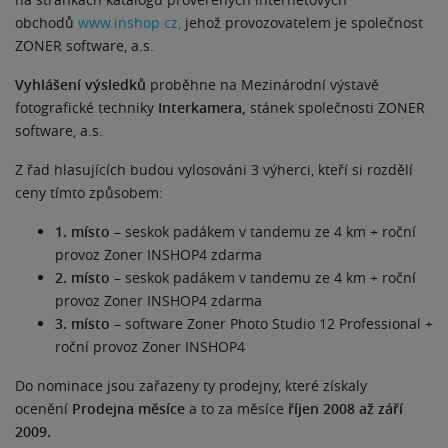
obchodů
www.inshop.cz,
jehož provozovatelem je společnost
ZONER software, a.s.
Vyhlášení výsledků
proběhne na Mezinárodní výstavě
fotografické techniky
Interkamera,
stánek společnosti ZONER
software, a.s.
Z řad hlasujících budou vylosováni 3 výherci, kteří si rozdělí
ceny tímto způsobem:
1. místo
– seskok padákem v tandemu ze 4 km + roční
provoz Zoner INSHOP4 zdarma
2. místo
– seskok padákem v tandemu ze 4 km + roční
provoz Zoner INSHOP4 zdarma
3. místo
– software Zoner Photo Studio 12 Professional +
roční provoz Zoner INSHOP4
Do nominace jsou zařazeny ty prodejny, které získaly
ocenění
Prodejna měsíce
a to za měsíce
říjen 2008 až září
2009.