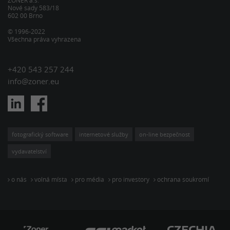
ZONER a.s.
Nové sady 583/18
602 00 Brno
© 1996-2022
Všechna práva vyhrazena
+420 543 257 244
info@zoner.eu
fotografický software
internetové služby
on-line bezpečnost
vydavatelství
o nás
volná místa
pro média
pro investory
ochrana soukromí