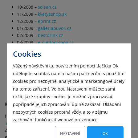
10/2008 –
solsan.cz
11/2008 –
kvetyeshop.sk
12/2008 –
eprint.cz
01/2009 –
galleriabuvoli.cz
02/2009 –
bestdrink.cz
03/2009 –
e-outdoorshop.cz
04/2009 –
ceskazahrada.cz
Cookies
05/2009 –
bonusbook.cz
06/2009 –
armyworld.cz
Vážený návštěvníku, potvrzením pomocí tlačítka OK
07/2009 –
adidasmania.cz
udělujete souhlas nám a našim partnerům s použitím
08/2009 –
nakup-nabytek.cz
cookies pro nezbytné, analytické a marketingové účely
09/2009 –
stylovedarky.cz
na tomto zařízení. Volbou Nastavení můžete sami
určit, jaké skupiny cookies je možné zpracovávat,
Rychlé odkazy:
popřípadě jejich zpracování úplně zakázat. Ukládání
nezbytných cookies probíhá vždy, a to v zájmu
Hlasování prodejny roku 2009
–
zachování funkčnosti webové prezentace.
www.inshop.cz/prodejna_roku_2009_nominace.aspx
Zoner INSHOP 4
– Vaše nová cesta –
www.zoner-inshop.cz
NASTAVENÍ
OK
Katalog internetových obchodů INSHOP
–
www.inshop.cz