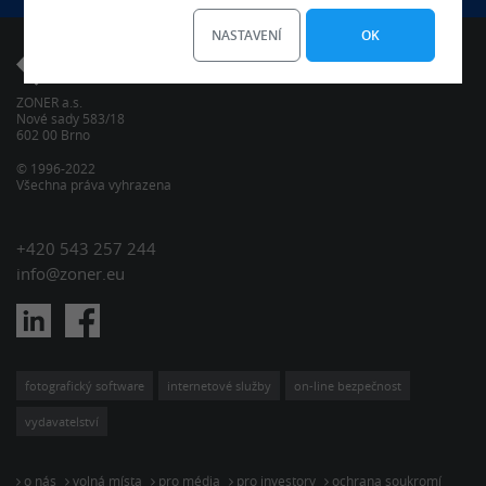
NASTAVENÍ
OK
ZONER a.s.
Nové sady 583/18
602 00 Brno
© 1996-2022
Všechna práva vyhrazena
+420 543 257 244
info@zoner.eu
fotografický software
internetové služby
on-line bezpečnost
vydavatelství
o nás
volná místa
pro média
pro investory
ochrana soukromí