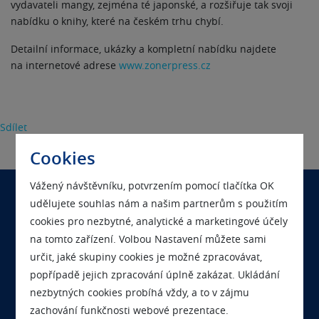
vydavateli mangy, zejména té japonské, a rozšiřuje tak svoji
nabídku o knihy, které na českém trhu chybí.
Detailní informace, ukázky a kompletní nabídku najdete
na internetové adrese
www.zonerpress.cz
Sdílet
Cookies
Vážený návštěvníku, potvrzením pomocí tlačítka OK
udělujete souhlas nám a našim partnerům s použitím
Chcete se nás na něco zeptat?
cookies pro nezbytné, analytické a marketingové účely
Kontaktujte nás
na tomto zařízení. Volbou Nastavení můžete sami
určit, jaké skupiny cookies je možné zpracovávat,
popřípadě jejich zpracování úplně zakázat. Ukládání
Chcete s námi pracovat?
nezbytných cookies probíhá vždy, a to v zájmu
Podívejte se na volná místa
zachování funkčnosti webové prezentace.