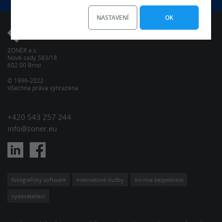
NASTAVENÍ
OK
ZONER a.s.
Nové sady 583/18
602 00 Brno
© 1996-2022
Všechna práva vyhrazena
+420 543 257 244
info@zoner.eu
fotografický software
internetové služby
on-line bezpečnost
vydavatelství