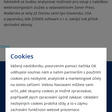
Následně se budou analyzovat možnosti pro vstup s nabídkou
webhostingových služeb a vydavatelstvím Zoner Press.
Maďarsko je tedy již čtvrtou zemí (po Slovensku, USA
a Japonsku), kde ZONER software s.r.o. zahájil své přímé
obchodní aktivity.
Sdílet
Cookies
Vážený návštěvníku, potvrzením pomocí tlačítka OK
udělujete souhlas nám a našim partnerům s použitím
Chcete se nás na něco zeptat?
cookies pro nezbytné, analytické a marketingové účely
Kontaktujte nás
na tomto zařízení. Volbou Nastavení můžete sami
určit, jaké skupiny cookies je možné zpracovávat,
popřípadě jejich zpracování úplně zakázat. Ukládání
nezbytných cookies probíhá vždy, a to v zájmu
Chcete s námi pracovat?
zachování funkčnosti webové prezentace.
Podívejte se na volná místa