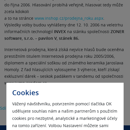
do října 2006. Hlasování probíhá veřejně, hlasovat tedy může
zcela kdokoli
a to na stránce
www.inshop.cz/prodejna_roku.aspx
.
Výsledky volby budou vyhlášeny dne 12. 10. 2006 na veletrhu
informačních technologií
INVEX
na stánku společnosti
ZONER
software, s.r.o. – pavilon V, stánek 86.
Internetová prodejna, která získá nejvíce hlasů bude oceněna
prestižním titulem Internetová prodejna roku 2005/2006,
diplomem a speciální soškou od známého keramika Jaroslava
Homoly. Z řad hlasujících vylosujeme 3 výherce, kteří získají
exkluzivní dárek – seskok padákem v tandemu od společnosti
www.jump-tandem.cz.
Cookies
Vážený návštěvníku, potvrzením pomocí tlačítka OK
Sdílet
udělujete souhlas nám a našim partnerům s použitím
cookies pro nezbytné, analytické a marketingové účely
na tomto zařízení. Volbou Nastavení můžete sami