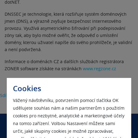
dotNET.
DNSSEC je technologie, která rozšiřuje systém doménových
jmen (DNS), a výrazně zvyšuje bezpečnost internetového
provozu. Využívá asymetrického šifrování při podepisování
zóny tak, aby bylo možné ověřit, že odpověď o umístění
domény, kterou uživatel napíše do svého prohlížeče, je validní
a není podvržená.
Informace o doménách CZ a dalších službách registrátora
ZONER software získáte na stránkách
www.regzone.cz
Cookies
Sdílet
Vážený návštěvníku, potvrzením pomocí tlačítka OK
udělujete souhlas nám a našim partnerům s použitím
cookies pro nezbytné, analytické a marketingové účely
na tomto zařízení. Volbou Nastavení můžete sami
určit, jaké skupiny cookies je možné zpracovávat,
Chcete se nás na něco zeptat?