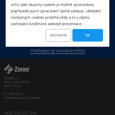
určit, jaké skupiny cookies je možné zpracovávat,
popřípadě jejich zpracování úplně zakázat. Ukládání
Chcete se nás na něco zeptat?
nezbytných cookies probíhá vždy, a to v zájmu
Kontaktujte nás
zachování funkčnosti webové prezentace.
NASTAVENÍ
OK
Chcete s námi pracovat?
Podívejte se na volná místa
ZONER a.s.
Nové sady 583/18
602 00 Brno
© 1996-2022
Všechna práva vyhrazena
+420 543 257 244