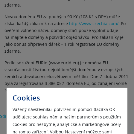
zdarma.
Novou doménu EU za pouhých 90 Kč (108 Kč s DPH) může
získat každý zákazník na adrese
http://www.czechia.com/
. Po
ověření volného názvu domény stačí pouze vyplnit údaje
na majitele domény a potvrdit objednávku. Pro zákazníky je
jako bonus připraven dárek – 1 rok registrace EU domény
zdarma.
Podle sdružení EURid (www.eurid.eu) je doména EU
v současnosti čtvrtou nejoblíbenější doménou v evropských
zemích a devátou v celosvětovém měřítku. Dne 7. dubna 2011
byla zaregistrována 3 386 052. doména EU, od zahájení volné
registrace v roce 2006, což potvrzuje její úspěšnost.
Cookies
Vážený návštěvníku, potvrzením pomocí tlačítka OK
Sdílet
udělujete souhlas nám a našim partnerům s použitím
cookies pro nezbytné, analytické a marketingové účely
na tomto zařízení. Volbou Nastavení můžete sami