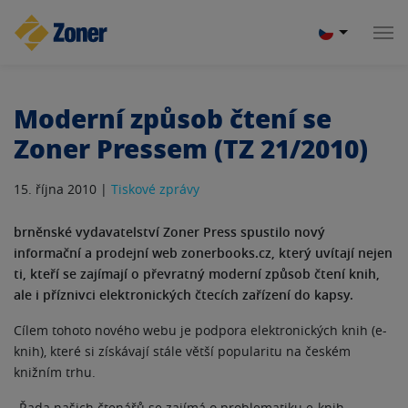
Moderní způsob čtení se
Zoner Pressem (TZ 21/2010)
15. října 2010 |
Tiskové zprávy
brněnské vydavatelství Zoner Press spustilo nový
informační a prodejní web zonerbooks.cz, který uvítají nejen
ti, kteří se zajímají o převratný moderní způsob čtení knih,
ale i příznivci elektronických čtecích zařízení do kapsy.
Cílem tohoto nového webu je podpora elektronických knih (e-
knih), které si získávají stále větší popularitu na českém
knižním trhu.
„Řada našich čtenářů se zajímá o problematiku e-knih