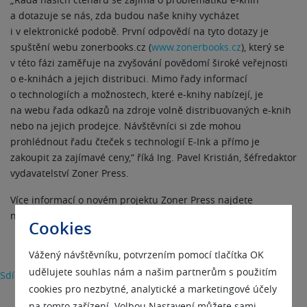
a dotazuje se nás, zda budou naše knihy vycházet
i v elektronické podobě. První odpovědí na tyto dotazy je
spuštění webu zonerbooks.cz (
www.zonerbooks.cz
), který se
v této fázi zaměřuje na zvyšování povědomí široké veřejnosti
o e-knihách a jejich distribuci. Mimo řady informací
o technologiích a možnostech, které e-knihy nabízejí, je
na webu řada odkazů na zdroje volně distribuovaných e-knih
nebo na jejich prodejce. Návštěvníci si zde mohou
prohlédnout řadu čteček s technologií E-Ink a přímo je
zakoupit za zajímavé ceny,“ říká Ing. Pavel Kristián, šéfredaktor
vydavatelství Zoner Press.
Více informací o novém projektu Zoner Press najdete
na internetové adrese
www.zonerbooks.cz
.
Cookies
Vážený návštěvníku, potvrzením pomocí tlačítka OK
udělujete souhlas nám a našim partnerům s použitím
Sdílet
cookies pro nezbytné, analytické a marketingové účely
na tomto zařízení. Volbou Nastavení můžete sami