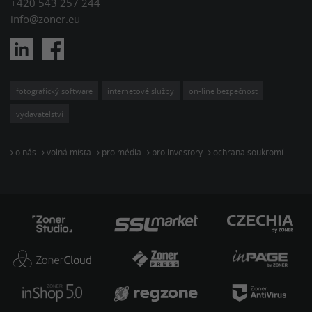
+420 543 257 244
info@zoner.eu
fotografický software
internetové služby
on-line bezpečnost
vydavatelství
o nás
volná místa
pro média
pro investory
ochrana soukromí