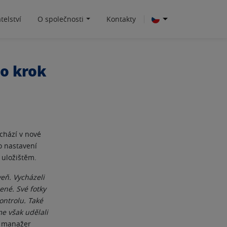
telství
O společnosti
Kontakty
 o krok
chází v nové
o nastavení
uložištěm.
eň. Vycházeli
ené. Své fotky
ontrolu. Také
me však udělali
ý manažer