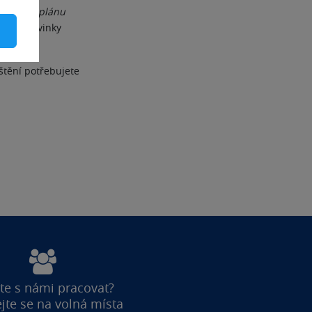
u máme v plánu
upčík novinky
uštění potřebujete
te s námi pracovat?
jte se na volná místa