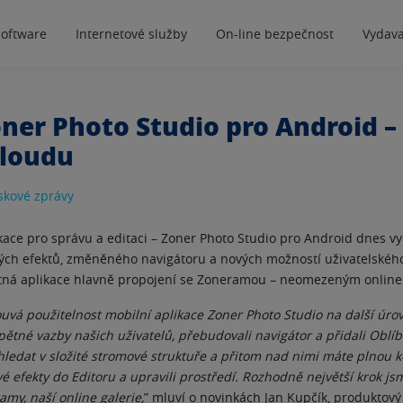
software
Internetové služby
On-line bezpečnost
Vydava
ner Photo Studio pro Android –
cloudu
skové zprávy
ikace pro správu a editaci – Zoner Photo Studio pro Android dnes vy
ých efektů, změněného navigátoru a nových možností uživatelskéh
tná aplikace hlavně propojení se Zoneramou – neomezeným online 
uvá použitelnost mobilní aplikace Zoner Photo Studio na další úrov
pětné vazby našich uživatelů, přebudovali navigátor a přidali Oblíb
 hledat v složité stromové struktuře a přitom nad nimi máte plnou k
vé efekty do Editoru a upravili prostředí. Rozhodně největší krok js
amy, naší online galerie,
” mluví o novinkách Jan Kupčík, produktov