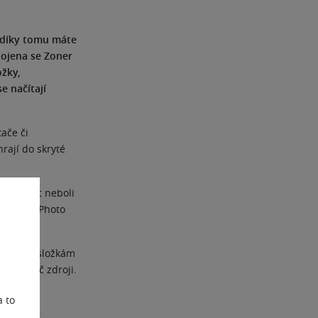
, díky tomu máte
pojena se Zoner
ožky,
e načítají
tače či
rají do skryté
Tilt-Shift
neboli
ze Zoner Photo
astějším složkám
ní napříč zdroji.
řinášet
a to
eramou je