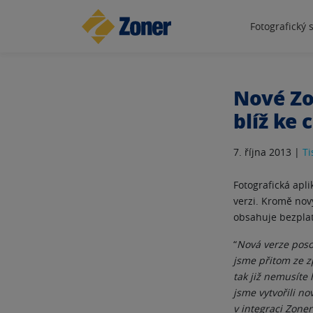
Fotografický 
Nové Zo
blíž ke 
7. října 2013 |
Ti
Fotografická apl
verzi. Kromě nov
obsahuje bezpla
“
Nová verze poso
jsme přitom ze z
tak již nemusíte
jsme vytvořili no
v integraci Zoner