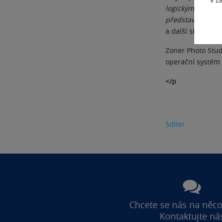
logickým krokem 
představit naše k
a další směřován
Zoner Photo Stud
operační systém 
</p
Sdílet
Chcete se nás na něco
Kontaktujte ná