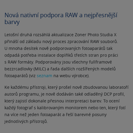
Nová nativní podpora RAW a nejpřesnější
barvy
Letošní druhá rozsáhlá aktualizace Zoner Photo Studia X
přináší od základu nový proces zpracování RAW souborů.
U mnoha desítek nově podporovaných fotoaparátů tak
odpadá potřeba instalace doplňků třetích stran pro práci
s RAW formáty. Podporovány jsou všechny fullframové
bezzrcadlovky (MILC) a řada dalších rozšířených modelů
fotoaparátů (viz
seznam
na webu výrobce).
Ke každému přístroji, který prošel nově zbudovanou laboratoří
autorů programu, je nově dodáván také odladěný DCP profil,
který zajistí dokonale přesnou interpretaci barev. To ocení
každý fotograf s kalibrovaným monitorem nebo ten, který fotí
na více než jeden fotoaparát a řeší barevné posuny
jednotlivých přístrojů.