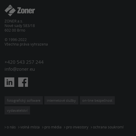
ZONER a.s.
Nové sady 583/18
602 00 Brno
© 1996-2022
Všechna práva vyhrazena
+420 543 257 244
info@zoner.eu
fotografický software
internetové služby
on-line bezpečnost
vydavatelství
o nás
volná místa
pro média
pro investory
ochrana soukromí