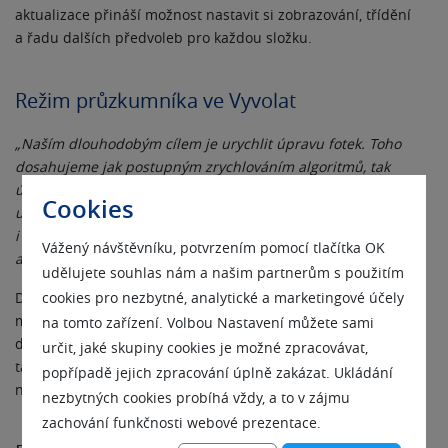
aktualizace přináší možnost nastavit si zobrazování, třídění
a řadu dalších předvoleb pro každou složku.
Režim průzkumníka ve Vyvolat
„Naším dlouhodobým cílem je urychlit úpravu fotek. Toho
dosahujeme jak postupným zrychlováním algoritmů, tak
úpravami rozhraní programu, aby fotografům stálo v cestě za
Cookies
upravenou fotkou co nejméně překážek. Jednou takovou byla
i potřeba neustálého přepínání mezi moduly Správce
Vážený návštěvníku, potvrzením pomocí tlačítka OK
a Vyvolat,“
uvádí Honza Kupčík, produktový manažer ZPS X.
udělujete souhlas nám a našim partnerům s použitím
Díky uvedení režimu Průzkumník do modulu Vyvolat je teď
cookies pro nezbytné, analytické a marketingové účely
možné se mezi upravovanými fotkami přepínat jednoduše
na tomto zařízení. Volbou Nastavení můžete sami
dvojklikem bez potřeby přecházet mezi moduly. Ještě víc se
určit, jaké skupiny cookies je možné zpracovávat,
tak zjednodušil přístup k hromadným úpravám fotek bez
popřípadě jejich zpracování úplně zakázat. Ukládání
nutnosti u všech otevírat velký náhled.
nezbytných cookies probíhá vždy, a to v zájmu
zachování funkčnosti webové prezentace.