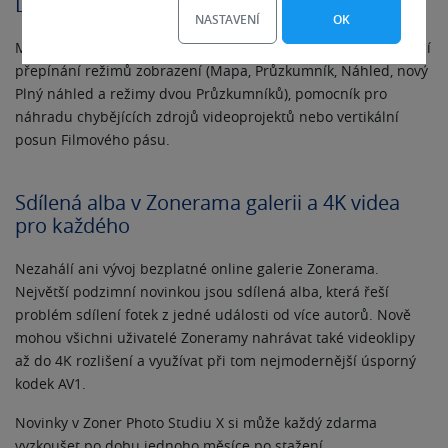
Další drobná vylepšení
NASTAVENÍ
OK
Mezi drobnosti zpříjemňující využití programu patří snadnější
přepínání režimů zobrazení (Mapa, Průzkumník, Náhled, nový
Plný náhled a režimy dvou Průzkumníků), pomocník pro
náhradu chybějících zdrojů videoprojektů nebo vertikální
posun Filmového pásu.
Sdílená alba v Zonerama galerii a 4K videa
pro každého
Nezahálí ani vývoj bezplatné online galerie Zonerama.
Největší podzimní novinkou jsou sdílená alba, která řeší
problém sdílení fotek z jedné události od více autorů. Nově
mohou všichni uživatelé Zoneramy nahrávat také videoklipy
až do 4K rozlišení a využívat při tom nejmodernější úsporný
kodek AV1.
Novinky v Zoner Photo Studiu X si může každý zdarma
vyzkoušet po dobu jednoho měsíce po stažení