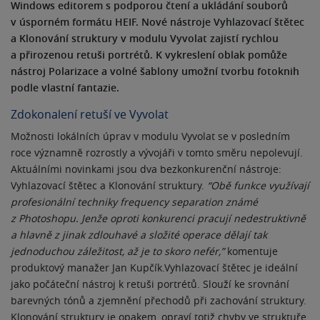
Windows editorem s podporou čtení a ukládání souborů
v úsporném formátu HEIF. Nové nástroje Vyhlazovací štětec
a Klonování struktury v modulu Vyvolat zajistí rychlou
a přirozenou retuši portrétů. K vykreslení oblak pomůže
nástroj Polarizace a volné šablony umožní tvorbu fotoknih
podle vlastní fantazie.
Zdokonalení retuší ve Vyvolat
Možnosti lokálních úprav v modulu Vyvolat se v posledním
roce významně rozrostly a vývojáři v tomto směru nepolevují.
Aktuálními novinkami jsou dva bezkonkurenční nástroje:
Vyhlazovací štětec a Klonování struktury.
“Obě funkce využívají
profesionální techniky frequency separation známé
z Photoshopu. Jenže oproti konkurenci pracují nedestruktivně
a hlavně z jinak zdlouhavé a složité operace dělají tak
jednoduchou záležitost, až je to skoro nefér,”
komentuje
produktový manažer Jan Kupčík.Vyhlazovací štětec je ideální
jako počáteční nástroj k retuši portrétů. Slouží ke srovnání
barevných tónů a zjemnění přechodů při zachování struktury.
Klonování struktury je opakem, opraví totiž chyby ve struktuře