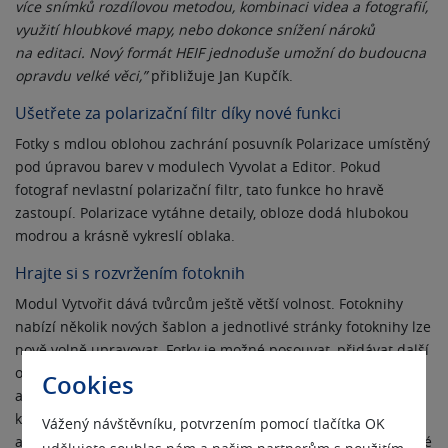
více snímků rozdílovou metodou, kombinaci videa a fotografií,
využití hloubkové mapy, nebo dokonce snížení nároků
na editaci. Nový formát HEIF jednoduše umožní do budoucna
opravdu velké věci,”
přibližuje Jan Kupčík.
Ušetřete za polarizační filtr díky nové funkci
Fotky s mdlou oblohou zachrání posuvník Polarizace umístěný
pod úpravou barev v modulech Vyvolat a Editor. Pokud
fotograf nevlastní polarizační filtr, tato funkce ho hravě
zastoupí. Polarizace vytáhne detaily, obloze dodá hlubokou
modrou a krásně vykreslí oblaka.
Hrajte si s rozvržením fotoknih
Modul Vytvořit dává tvůrcům ještě větší volnost. Fotoknihy
nabízí několik nových šablon a jednotlivé stránky fotoknihy lze
nově volně upravovat. Fotky je možné posouvat, přidávat další
obrázky i text či odebírat dekorace. Od minulé menší
Cookies
aktualizace je modul Vyvolat také bohatší o možnost tvorby
kalendářů na šířku. Zase o skok lepší práce s vrstvami Zimní
Vážený návštěvníku, potvrzením pomocí tlačítka OK
aktualizace přináší řadu významných i menších vylepšení také