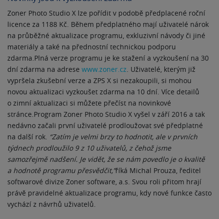
Zoner Photo Studio X lze pořídit v podobě předplacené roční
licence za 1188 Kč. Během předplatného mají uživatelé nárok
na průběžné aktualizace programu, exkluzivní návody či jiné
materiály a také na přednostní technickou podporu
zdarma.Plná verze programu je ke stažení a vyzkoušení na 30
dní zdarma na adrese
www.zoner.cz
. Uživatelé, kterým již
vypršela zkušební verze a ZPS X si nezakoupili, si mohou
novou aktualizaci vyzkoušet zdarma na 10 dní. Více detailů
o zimní aktualizaci si můžete přečíst na novinkové
stránce.Program Zoner Photo Studio X vyšel v září 2016 a tak
nedávno začali první uživatelé prodloužovat své předplatné
na další rok.
“Zatím je velmi brzy to hodnotit, ale v prvních
týdnech prodloužilo 9 z 10 uživatelů, z čehož jsme
samozřejmě nadšení. Je vidět, že se nám povedlo je o kvalitě
a hodnotě programu přesvědčit,”
říká Michal Prouza, ředitel
softwarové divize Zoner software, a.s. Svou roli přitom hrají
právě pravidelné aktualizace programu, kdy nové funkce často
vychází z návrhů uživatelů.