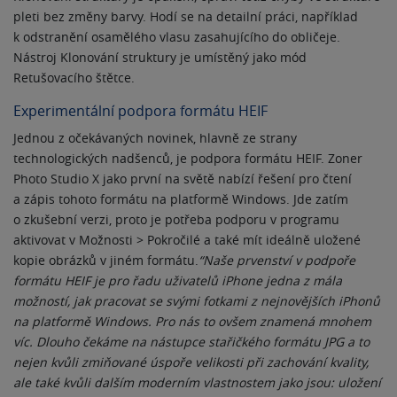
pleti bez změny barvy. Hodí se na detailní práci, například
k odstranění osamělého vlasu zasahujícího do obličeje.
Nástroj Klonování struktury je umístěný jako mód
Retušovacího štětce.
Experimentální podpora formátu HEIF
Jednou z očekávaných novinek, hlavně ze strany
technologických nadšenců, je podpora formátu HEIF. Zoner
Photo Studio X jako první na světě nabízí řešení pro čtení
a zápis tohoto formátu na platformě Windows. Jde zatím
o zkušební verzi, proto je potřeba podporu v programu
aktivovat v Možnosti > Pokročilé a také mít ideálně uložené
kopie obrázků v jiném formátu.
“Naše prvenství v podpoře
formátu HEIF je pro řadu uživatelů iPhone jedna z mála
možností, jak pracovat se svými fotkami z nejnovějších iPhonů
na platformě Windows. Pro nás to ovšem znamená mnohem
víc. Dlouho čekáme na nástupce stařičkého formátu JPG a to
nejen kvůli zmiňované úspoře velikosti při zachování kvality,
ale také kvůli dalším moderním vlastnostem jako jsou: uložení