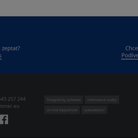
 zeptat?
Chce
s
Podíve
543 257 244
fotografický software
internetové služby
zoner.eu
on-line bezpečnost
vydavatelství