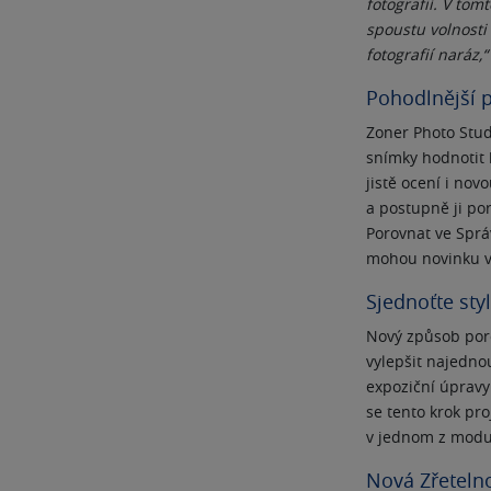
fotografií. V to
spoustu volnosti
fotografií naráz,“
Pohodlnější 
Zoner Photo Stud
snímky hodnotit h
jistě ocení i no
a postupně ji po
Porovnat ve Správ
mohou novinku v 
Sjednoťte styl
Nový způsob poro
vylepšit najednou
expoziční úpravy 
se tento krok pro
v jednom z modul
Nová Zřetelno