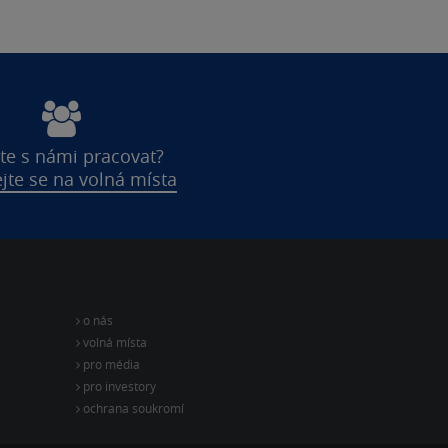
te s námi pracovat?
jte se na volná místa
o nás
volná místa
pro média
pro investory
ochrana soukromí