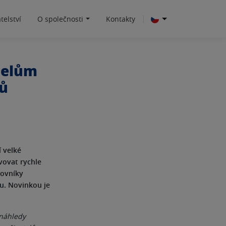
telství
O společnosti
Kontakty
telům
ků
í velké
vovat rychle
lovníky
mu. Novinkou je
 náhledy