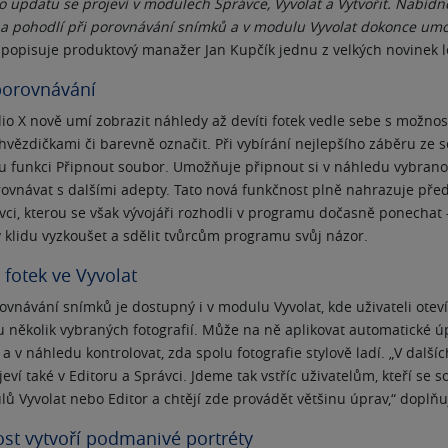
mto updatu se projeví v modulech Správce, Vyvolat a Vytvořit. Nabíd
 a pohodlí při porovnávání snímků a v modulu Vyvolat dokonce umo
popisuje produktový manažer Jan Kupčík jednu z velkých novinek le
porovnávání
io X nově umí zobrazit náhledy až devíti fotek vedle sebe s možnost
vězdičkami či barevně označit. Při vybírání nejlepšího záběru ze s
vou funkci Připnout soubor. Umožňuje připnout si v náhledu vybrano
rovnávat s dalšími adepty. Tato nová funkčnost plně nahrazuje před
ci, kterou se však vývojáři rozhodli v programu dočasně ponechat –
klidu vyzkoušet a sdělit tvůrcům programu svůj názor.
 fotek ve Vyvolat
vnávání snímků je dostupný i v modulu Vyvolat, kde uživateli otev
 několik vybraných fotografií. Může na ně aplikovat automatické úp
a v náhledu kontrolovat, zda spolu fotografie stylově ladí. „V dalšíc
jeví také v Editoru a Správci. Jdeme tak vstříc uživatelům, kteří se s
ů Vyvolat nebo Editor a chtějí zde provádět většinu úprav,“ doplňu
st vytvoří podmanivé portréty