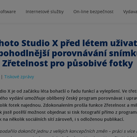
software
Internetové služby
On-line bezpečnost
Vydava
hoto Studio X před létem uživa
 pohodlnější porovnávání sním
 Zřetelnost pro působivé fotky
 |
Tiskové zprávy
io X je od začátku léta bohatší o řadu funkcí a vylepšení. Ve třet
svého vydání umožňuje oblíbený český program porovnávat i upra
olik fotek najednou. Zdokonalením prošla funkce Zřetelnost a mi
k jistě potěší možnost objednat si tisk fotografií přímo z progra
k na několik sociálních sítí zároveň, i s odloženou publikací.
podařilo dokončit jednu z velkých koncepčních změn – práci s více