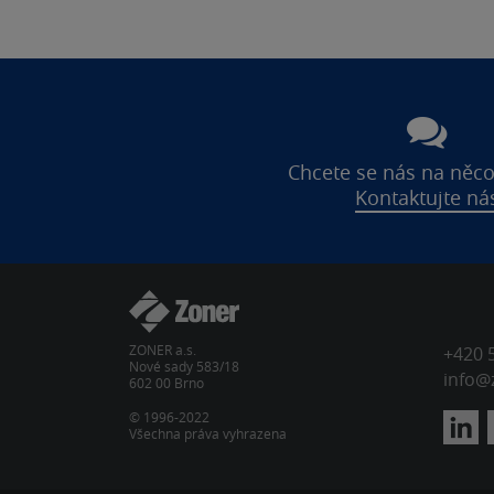
Chcete se nás na něco
Kontaktujte ná
ZONER a.s.
+420 
Nové sady 583/18
info@
602 00 Brno
© 1996-2022
Všechna práva vyhrazena