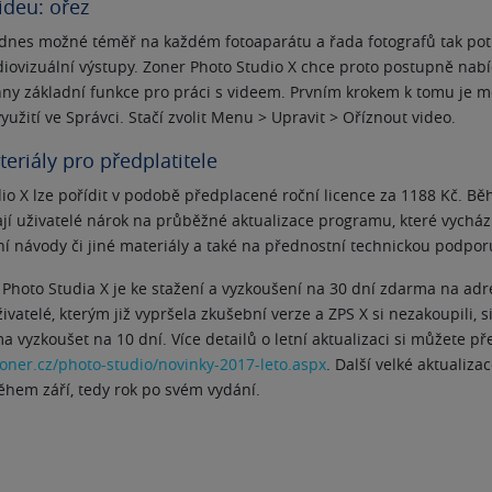
ideu: ořez
 dnes možné téměř na každém fotoaparátu a řada fotografů tak po
diovizuální výstupy. Zoner Photo Studio X chce proto postupně na
ny základní funkce pro práci s videem. Prvním krokem k tomu je 
 využití ve Správci. Stačí zvolit Menu > Upravit > Oříznout video.
teriály pro předplatitele
io X lze pořídit v podobě předplacené roční licence za 1188 Kč. B
í uživatelé nárok na průběžné aktualizace programu, které vychází
vní návody či jiné materiály a také na přednostní technickou podpo
 Photo Studia X je ke stažení a vyzkoušení na 30 dní zdarma na adr
ivatelé, kterým již vypršela zkušební verze a ZPS X si nezakoupili,
a vyzkoušet na 10 dní. Více detailů o letní aktualizaci si můžete pře
oner.cz/photo-studio/novinky-2017-leto.aspx
. Další velké aktualiza
ěhem září, tedy rok po svém vydání.