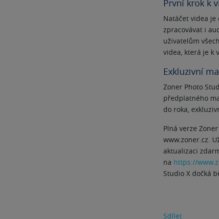
První krok k v
Natáčet videa je
zpracovávat i au
uživatelům všech
videa, která je k
Exkluzivní ma
Zoner Photo Stud
předplatného maj
do roka, exkluzi
Plná verze Zoner
www.zoner.cz. Už
aktualizaci zdarm
na
https://www.z
Studio X dočká b
Sdílet