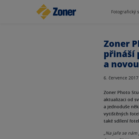
Fotografický 
Zoner P
přináší
a novou
6. července 2017
Zoner Photo Stud
aktualizaci od 
a jednoduše něk
vytištěných fote
také sdílení fote
„Na jaře se nám 