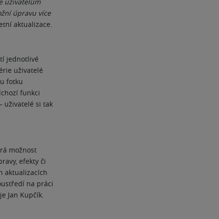
ne uživatelům
žní úpravu více
tní aktualizace.
í jednotlivé
érie uživatelé
u fotku
chozí funkci
 uživatelé si tak
írá možnost
ravy, efekty či
h aktualizacích
oustředí na práci
je Jan Kupčík.