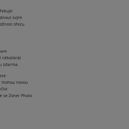
třebuje
bídnout svým
možnost ořezu
ěhem
 několikrát
ru zdarma.
ese
 si mohou novou
číst
ce se Zoner Photo