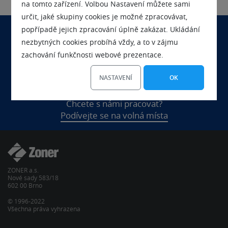
na tomto zařízení. Volbou Nastavení můžete sami
určit, jaké skupiny cookies je možné zpracovávat,
popřípadě jejich zpracování úplně zakázat. Ukládání
nezbytných cookies probíhá vždy, a to v zájmu
Chcete se nás na něco zeptat?
zachování funkčnosti webové prezentace.
Kontaktujte nás
NASTAVENÍ
OK
Chcete s námi pracovat?
Podívejte se na volná místa
ZONER a.s.
Nové sady 583/18
602 00 Brno
© 1996-2022
Všechna práva vyhrazena