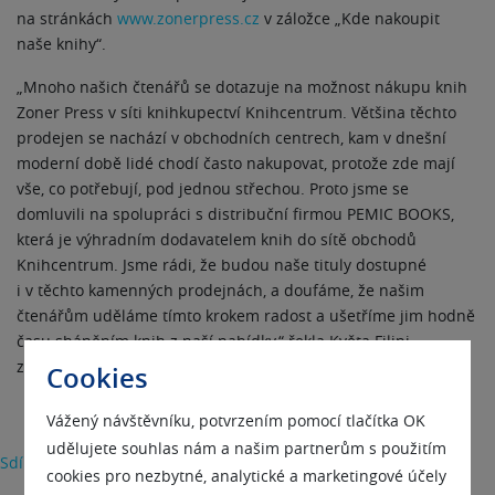
na stránkách
www.zonerpress.cz
v záložce „Kde nakoupit
naše knihy“.
„Mnoho našich čtenářů se dotazuje na možnost nákupu knih
Zoner Press v síti knihkupectví Knihcentrum. Většina těchto
prodejen se nachází v obchodních centrech, kam v dnešní
moderní době lidé chodí často nakupovat, protože zde mají
vše, co potřebují, pod jednou střechou. Proto jsme se
domluvili na spolupráci s distribuční firmou PEMIC BOOKS,
která je výhradním dodavatelem knih do sítě obchodů
Knihcentrum. Jsme rádi, že budou naše tituly dostupné
i v těchto kamenných prodejnách, a doufáme, že našim
čtenářům uděláme tímto krokem radost a ušetříme jim hodně
času sháněním knih z naší nabídky,“ řekla Květa Filipi,
zástupce obchodního oddělení nakladatelství Zoner Press.
Cookies
Vážený návštěvníku, potvrzením pomocí tlačítka OK
udělujete souhlas nám a našim partnerům s použitím
Sdílet
cookies pro nezbytné, analytické a marketingové účely