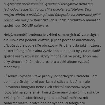
o vytvoření profesionálně vypadající fotogalerie nebo jen
jednoduché zaslání fotografií z dovolené přátelům. Díky
novým albům a profilům působí fotografie na Zoneramě ještě
působivěji než předtím,
” říká Jan Kupčík, produktový manažer
společnosti ZONER software.
Nejvýznamnější změnou je
vzhled samotných uživatelských
alb
. Nově má podobu dlaždic, jejichž počet se automaticky
přizpůsobuje podle šíře obrazovky. Přidána byla také možnost
některé fotografie z alba vyzdvihnout, naopak byly na základě
zpětné vazby uživatelů skryty mnohé rušivé prvky. Fotky mají
díky těmto změnám více prostoru a celé album vypadá
moderněji.
Působivěji vypadají také
profily jednotlivých uživatelů
. Těm
dominuje široký horní pás, kam si uživatel buď nahraje
libovolnou fotografii nebo zvolí efektní slideshow svých
fotografií na Zoneramě. Tvůrci Zoneramy tímto činí další krok
k větší přizpůsobitelnosti galerie a dávají možnost mít
zadarmo vlastní profesionálně vypadající fotogalerii.