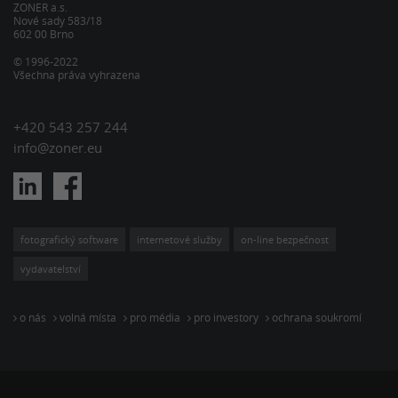
ZONER a.s.
Nové sady 583/18
602 00 Brno
© 1996-2022
Všechna práva vyhrazena
+420 543 257 244
info@zoner.eu
fotografický software
internetové služby
on-line bezpečnost
vydavatelství
o nás
volná místa
pro média
pro investory
ochrana soukromí