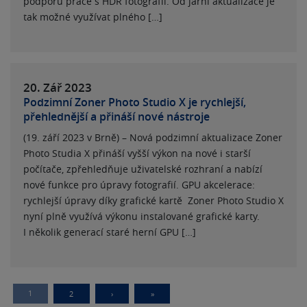
podporu práce s HDR fotografií. Od jarní aktualizace je
tak možné využívat plného […]
20. Zář
2023
Podzimní Zoner Photo Studio X je rychlejší,
přehlednější a přináší nové nástroje
(19. září 2023 v Brně) – Nová podzimní aktualizace Zoner
Photo Studia X přináší vyšší výkon na nové i starší
počítače, zpřehledňuje uživatelské rozhraní a nabízí
nové funkce pro úpravy fotografií. GPU akcelerace:
rychlejší úpravy díky grafické kartě Zoner Photo Studio X
nyní plně využívá výkonu instalované grafické karty.
I několik generací staré herní GPU […]
1
2
›
»