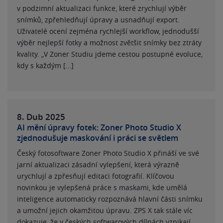
v podzimní aktualizaci funkce, které zrychlují výběr
snímků, zpřehledňují úpravy a usnadňují export.
Uživatelé ocení zejména rychlejší workflow, jednodušší
výběr nejlepší fotky a možnost zvětšit snímky bez ztráty
kvality. „V Zoner Studiu jdeme cestou postupné evoluce,
kdy s každým […]
8. Dub
2025
AI mění úpravy fotek: Zoner Photo Studio X
zjednodušuje maskování i práci se světlem
Český fotosoftware Zoner Photo Studio X přináší ve své
jarní aktualizaci zásadní vylepšení, která výrazně
urychlují a zpřesňují editaci fotografií. Klíčovou
novinkou je vylepšená práce s maskami, kde umělá
inteligence automaticky rozpoznává hlavní části snímku
a umožní jejich okamžitou úpravu. ZPS X tak stále víc
dokazuje, že v českých softwarových dílnách vznikají