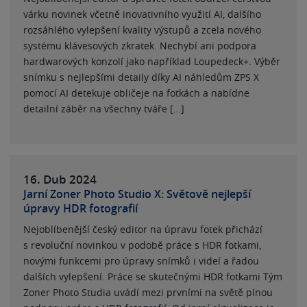
várku novinek včetně inovativního využití AI, dalšího
rozsáhlého vylepšení kvality výstupů a zcela nového
systému klávesových zkratek. Nechybí ani podpora
hardwarových konzolí jako například Loupedeck+. Výběr
snímku s nejlepšími detaily díky AI náhledům ZPS X
pomocí AI detekuje obličeje na fotkách a nabídne
detailní záběr na všechny tváře […]
16. Dub
2024
Jarní Zoner Photo Studio X: Světově nejlepší
úpravy HDR fotografií
Nejoblíbenější český editor na úpravu fotek přichází
s revoluční novinkou v podobě práce s HDR fotkami,
novými funkcemi pro úpravy snímků i videí a řadou
dalších vylepšení. Práce se skutečnými HDR fotkami Tým
Zoner Photo Studia uvádí mezi prvními na světě plnou