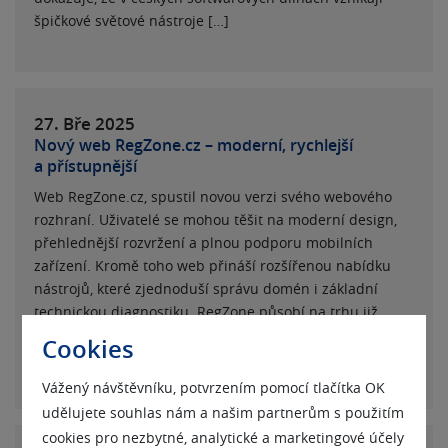
špičkové světové nástroje […]
27. Bře
2025
Nový web RegZone.cz – moderní, rychlejší
a přístupnější
Web RegZone.cz, spustil novou verzi svého webového
rozhraní. Uživatelé se mohou těšit na moderní design,
přehlednější rozvržení a plnou podporu mobilních
zařízení. Kromě toho web přináší rozšířenou nabídku
nástrojů, které zjednoduší správu domén i základní
technickou diagnostiku. RegZone působí na trhu již
od roku 2001 a patří mezi zavedené registrátory domén
Cookies
a poskytovatele webhostingových služeb […]
Vážený návštěvníku, potvrzením pomocí tlačítka OK
udělujete souhlas nám a našim partnerům s použitím
cookies pro nezbytné, analytické a marketingové účely